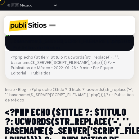
<?php echo ($title ?: $titulo ?: ucwords(str_replace('-', ' ',
basename($_SERVER['SCRIPT_FILENAME'], '.php'))));?> -
Publisitios de México • 2022-01-26 • 9 min • Por Equipo
Editorial — Publisitios
Inicio
›
Blog
› <?php echo ($title ?: $titulo ?: ucwords(str_replace('-',
' ', basename($_SERVER['SCRIPT_FILENAME'], '.php'))));?> - Publisitios
de México
<?PHP ECHO ($TITLE ?: $TITULO
?: UCWORDS(STR_REPLACE('-', ' ',
BASENAME($_SERVER['SCRIPT_FILE