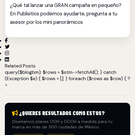
¿Qué tal lanzar una GRAN campaña en pequeño?
En Publisitios podemos ayudarte, pregunta a tu
asesor por los mini panorámicos
Related Posts
query($blogbm); $rows = $stm->fetchAll(); } catch
(Exception $e) { $rows = []; } foreach ($rows as $row) { ?
>
¿QUIERES RESULTADOS COMO ESTOS?
Diseñamos planes OOH y DOOH a medida para tu
marca en más de 500 ciudades de México.