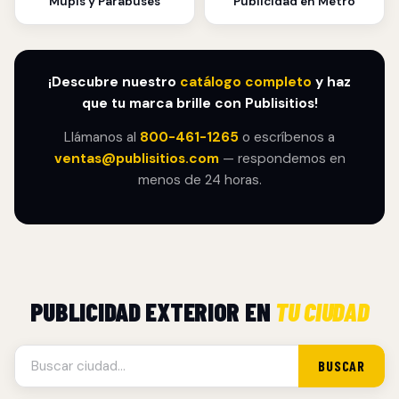
Mupis y Parabuses
Publicidad en Metro
¡Descubre nuestro
catálogo completo
y haz
que tu marca brille con Publisitios!
Llámanos al
800-461-1265
o escríbenos a
ventas@publisitios.com
— respondemos en
menos de 24 horas.
PUBLICIDAD EXTERIOR EN
TU CIUDAD
BUSCAR