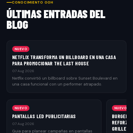
CONOCIMIENTO OOH
ÚLTIMAS ENTRADAS DEL
BLOG
NUEVO
NETFLIX TRANSFORMA UN BILLBOARD EN UNA CASA
PARA PROMOCIONAR THE LAST HOUSE
07 Aug 2026
Netflix convirtió un billboard sobre Sunset Boulevard en
una casa funcional con un performer atrapado.
NUEVO
NUEVO
PANTALLAS LED PUBLICITARIAS
BURGER K
REFORZAR
07 Aug 2026
GRILLED
Guia para planear campañas en pantallas