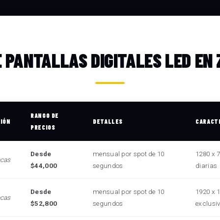
E PANTALLAS DIGITALES LED EN
RANGO DE
CIÓN
DETALLES
CARACT
PRECIOS
Desde
mensual por spot de 10
1280 x 7
ecas
$44,000
segundos
diarias
Desde
mensual por spot de 10
1920 x 1
ecas
$52,800
segundos
exclusi