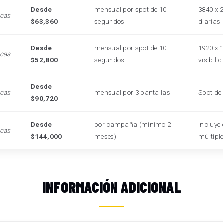
Desde
mensual por spot de 10
3840 x 
ecas
$63,360
segundos
diarias
Desde
mensual por spot de 10
1920 x 1
ecas
$52,800
segundos
visibili
Desde
ecas
mensual por 3 pantallas
Spot de
$90,720
Desde
por campaña (mínimo 2
Incluye 
ecas
$144,000
meses)
múltipl
INFORMACIÓN ADICIONAL