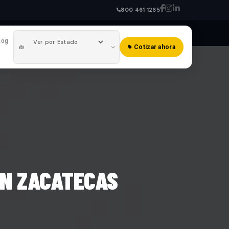
800 461 1265
log
Cotizar ahora
EN ZACATECAS