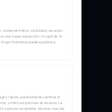
, conteo de tráfico, visibilidad, duración
o a una mayor exposición. Un spot de 10
 Grupo Publisitios puede ayudarte a
il y rápida, posibilidad de cambiar el
ios, y métricas precisas de alcance. La
ción a precios accesibles. Muchas marcas