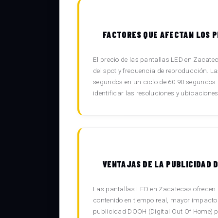
FACTORES QUE AFECTAN LOS P
El precio de las pantallas LED en Zacateca
del spot y frecuencia de reproducción. 
segundos en un ciclo de 60-90 segundos g
identificar las resoluciones y ubicacione
VENTAJAS DE LA PUBLICIDAD 
Las pantallas LED en Zacatecas ofrecen n
contenido en tiempo real, mayor impacto
publicidad DOOH (Digital Out Of Home) p