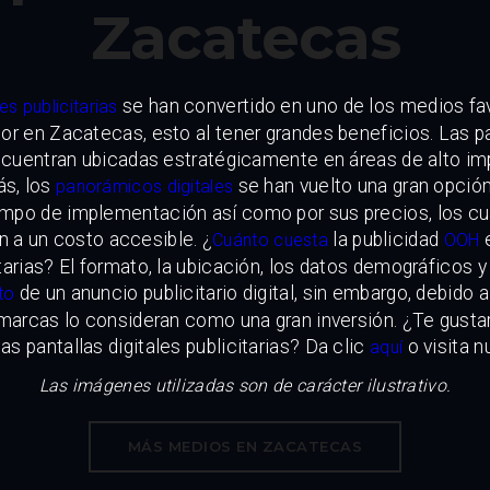
Zacatecas
se han convertido en uno de los medios fav
les publicitarias
ior en Zacatecas, esto al tener grandes beneficios. Las pa
encuentran ubicadas estratégicamente en áreas de alto im
s, los
se han vuelto una gran opción
panorámicos digitales
iempo de implementación así como por sus precios, los c
n a un costo accesible. ¿
la publicidad
e
Cuánto cuesta
OOH
itarias? El formato, la ubicación, los datos demográficos 
de un anuncio publicitario digital, sin embargo, debido 
to
marcas lo consideran como una gran inversión. ¿Te gust
as pantallas digitales publicitarias? Da clic
o visita n
aquí
Las imágenes utilizadas son de carácter ilustrativo.
MÁS MEDIOS EN ZACATECAS