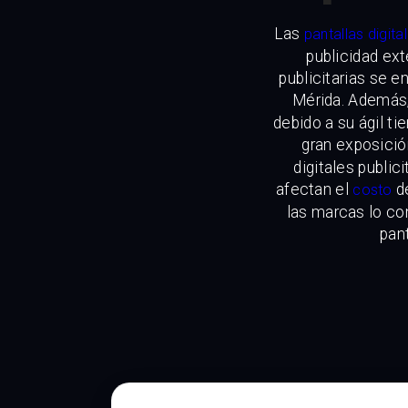
Las
pantallas digita
publicidad ext
publicitarias se 
Mérida. Además
debido a su ágil t
gran exposició
digitales public
afectan el
de
costo
las marcas lo co
pant