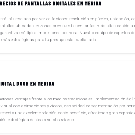
RECIOS DE PANTALLAS DIGITALES EN MERIDA
stá influenciado por varios factores: resolución en píxeles, ubicación, co
pantallas ubicadas en zonas premium tienen tarifas más altas debido a 
arantiza múltiples impresiones por hora. Nuestro equipo de expertos de
s más estratégicas para tu presupuesto publicitario.
IGITAL DOOH EN MERIDA
rosas ventajas frente a los medios tradicionales: implementación ágil y
 visual con animaciones y videos, capacidad de segmentación por horar
resenta una excelente relación costo-beneficio, ofreciendo gran exposi
ón estratégica debido a su alto retorno.