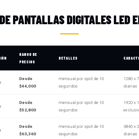
 DE PANTALLAS DIGITALES LED E
RANGO DE
CIÓN
DETALLES
CARACT
PRECIOS
Desde
mensual por spot de 10
1280 x 7
a
$44,000
segundos
diarias
Desde
mensual por spot de 10
1920 x 1
a
$52,800
segundos
exclusi
Desde
mensual por spot de 10
3840 x 
a
$63,360
segundos
diarias