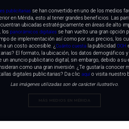
se han convertido en uno de los medios fav
les publicitarias
erior en Mérida, esto al tener grandes beneficios. Las pant
encuentran ubicadas estratégicamente en áreas de alto im
, los
se han vuelto una gran opción p
panorámicos digitales
iempo de implementación así como por sus precios, los c
n a un costo accesible. ¿
la publicidad
e
Cuánto cuesta
OOH
itarias? El formato, la ubicación, los datos demográficos 
 un anuncio publicitario digital, sin embargo, debido a su
nsideran como una gran inversión. ¿Te gustaría conocer 
allas digitales publicitarias? Da clic
o visita nuestro 
aquí
Las imágenes utilizadas son de carácter ilustrativo.
MÁS MEDIOS EN MÉRIDA