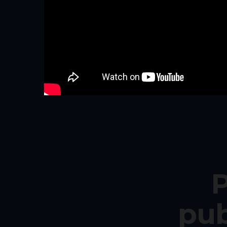
P
pub