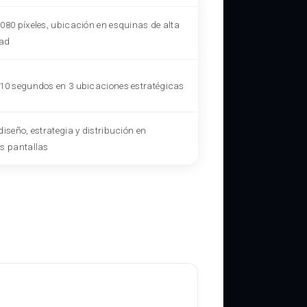
080 píxeles, ubicación en esquinas de alta
dad
 10 segundos en 3 ubicaciones estratégicas
diseño, estrategia y distribución en
es pantallas