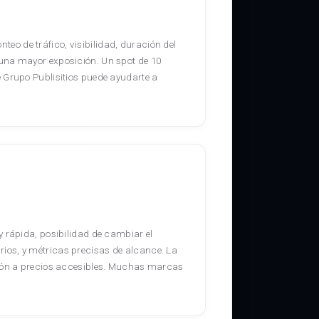
nteo de tráfico, visibilidad, duración del
una mayor exposición. Un spot de 10
 Grupo Publisitios puede ayudarte a
 rápida, posibilidad de cambiar el
ios, y métricas precisas de alcance. La
ción a precios accesibles. Muchas marcas