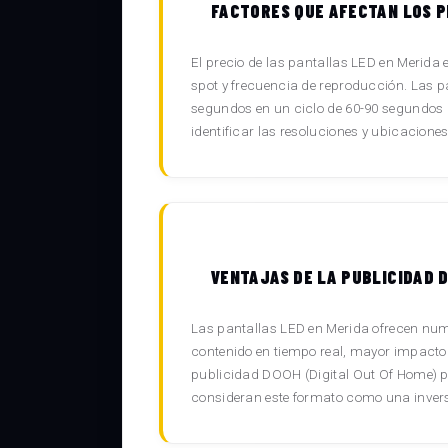
FACTORES QUE AFECTAN LOS P
El precio de las pantallas LED en Merida e
spot y frecuencia de reproducción. Las 
segundos en un ciclo de 60-90 segundos g
identificar las resoluciones y ubicacione
VENTAJAS DE LA PUBLICIDAD D
Las pantallas LED en Merida ofrecen nume
contenido en tiempo real, mayor impacto
publicidad DOOH (Digital Out Of Home) p
consideran este formato como una inversi