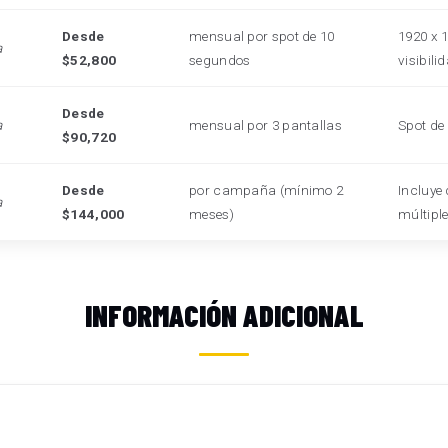
Desde
mensual por spot de 10
1920 x 1
a
$52,800
segundos
visibili
Desde
a
mensual por 3 pantallas
Spot de
$90,720
Desde
por campaña (mínimo 2
Incluye 
a
$144,000
meses)
múltipl
INFORMACIÓN ADICIONAL