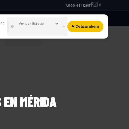
800 461 1265
log
Cotizar ahora
S EN MÉRIDA