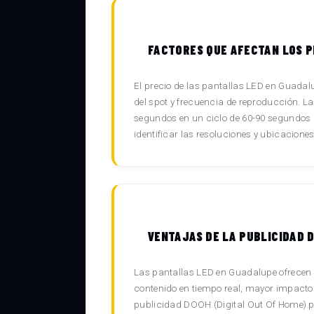
FACTORES QUE AFECTAN LOS P
El precio de las pantallas LED en Guadalup
del spot y frecuencia de reproducción. 
segundos en un ciclo de 60-90 segundos g
identificar las resoluciones y ubicacione
VENTAJAS DE LA PUBLICIDAD 
Las pantallas LED en Guadalupe ofrecen n
contenido en tiempo real, mayor impacto
publicidad DOOH (Digital Out Of Home) p