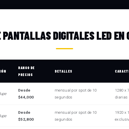
E PANTALLAS DIGITALES LED EN
RANGO DE
CIÓN
DETALLES
CARACT
PRECIOS
Desde
mensual por spot de 10
1280 x 
lupe
$44,000
segundos
diarias
Desde
mensual por spot de 10
1920 x 1
lupe
$52,800
segundos
exclusi