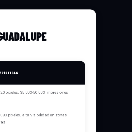
 GUADALUPE
ERÍSTICAS
720 píxeles, 35,000-50,000 impresiones
080 píxeles, alta visibilidad en zonas
vas