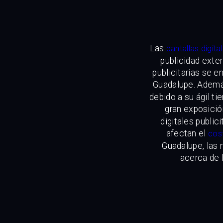
Las
pantallas digita
publicidad exter
publicitarias se 
Guadalupe. Ademá
debido a su ágil t
gran exposició
digitales public
afectan el
cos
Guadalupe, las 
acerca de l