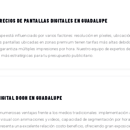
RECIOS DE PANTALLAS DIGITALES EN GUADALUPE
e está influenciado por varios factores: resolución en píxeles, ubicación
Las pantallas ubicadas en zonas premium tienen tarifas más altas debid
arantiza múltiples impresiones por hora. Nuestro equipo de expertos de
s más estratégicas para tu presupuesto publicitario.
DIGITAL DOOH EN GUADALUPE
umerosas ventajas frente a los medios tradicionales: implementación ág
 visual con animaciones y videos, capacidad de segmentación por horar
resenta una excelente relación costo-beneficio, ofreciendo gran exposi