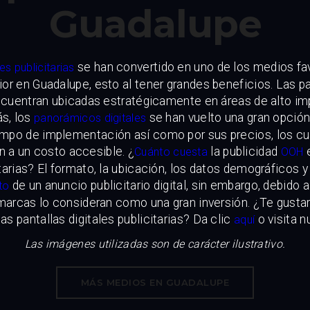
Guadalupe
se han convertido en uno de los medios fav
les publicitarias
ior en Guadalupe, esto al tener grandes beneficios. Las pa
encuentran ubicadas estratégicamente en áreas de alto im
s, los
se han vuelto una gran opción 
panorámicos digitales
iempo de implementación así como por sus precios, los c
n a un costo accesible. ¿
la publicidad
e
Cuánto cuesta
OOH
itarias? El formato, la ubicación, los datos demográficos 
de un anuncio publicitario digital, sin embargo, debido 
to
marcas lo consideran como una gran inversión. ¿Te gust
as pantallas digitales publicitarias? Da clic
o visita n
aquí
Las imágenes utilizadas son de carácter ilustrativo.
MÁS MEDIOS EN GUADALUPE