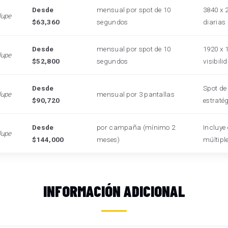
Desde
mensual por spot de 10
3840 x 
lupe
$63,360
segundos
diarias
Desde
mensual por spot de 10
1920 x 
lupe
$52,800
segundos
visibili
Desde
Spot de
lupe
mensual por 3 pantallas
$90,720
estraté
Desde
por campaña (mínimo 2
Incluye 
lupe
$144,000
meses)
múltipl
INFORMACIÓN ADICIONAL