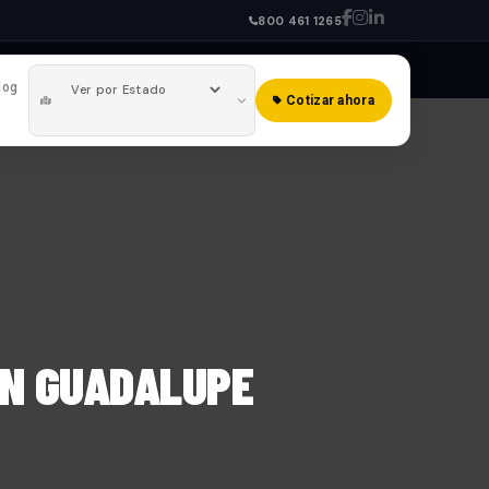
800 461 1265
log
Cotizar ahora
EN GUADALUPE
!