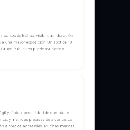
, conteo de tráfico, visibilidad, duración
o a una mayor exposición. Un spot de 10
 Grupo Publisitios puede ayudarte a
il y rápida, posibilidad de cambiar el
ios, y métricas precisas de alcance. La
ción a precios accesibles. Muchas marcas