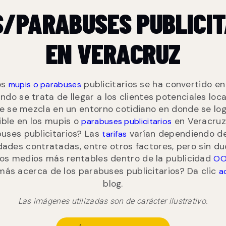
S/PARABUSES PUBLICIT
EN VERACRUZ
os
publicitarios se ha convertido e
mupis o parabuses
ndo se trata de llegar a los clientes potenciales lo
e se mezcla en un entorno cotidiano en donde se log
ible en los mupis o
en Veracruz
parabuses publicitarios
buses publicitarios? Las
varían dependiendo de
tarifas
dades contratadas, entre otros factores, pero sin du
los medios más rentables dentro de la publicidad
OO
más acerca de los parabuses publicitarios? Da clic
a
blog.
Las imágenes utilizadas son de carácter ilustrativo.