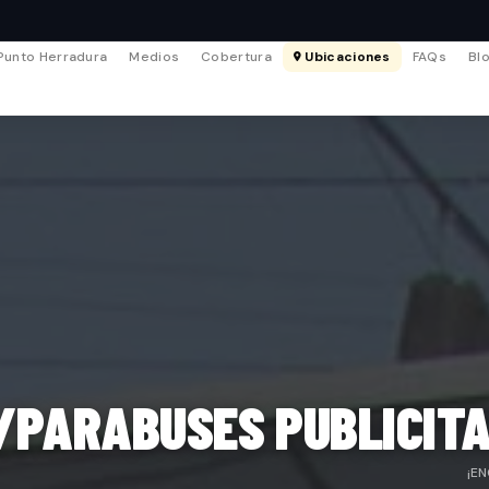
Punto Herradura
Medios
Cobertura
Ubicaciones
FAQs
Bl
/PARABUSES PUBLICITA
¡E