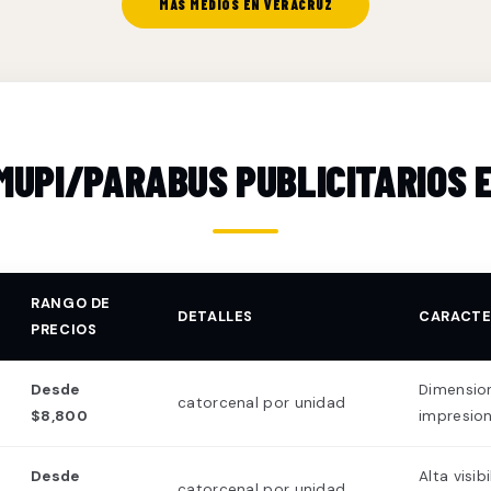
MÁS MEDIOS EN VERACRUZ
 MUPI/PARABUS PUBLICITARIOS 
RANGO DE
DETALLES
CARACTE
PRECIOS
Desde
Dimension
catorcenal por unidad
$8,800
impresion
Desde
Alta visi
catorcenal por unidad