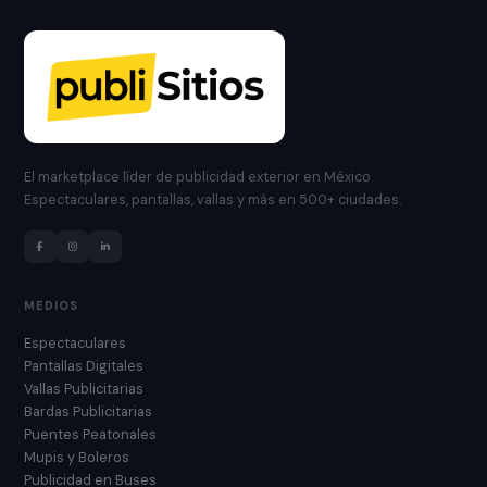
El marketplace líder de publicidad exterior en México.
Espectaculares, pantallas, vallas y más en 500+ ciudades.
MEDIOS
Espectaculares
Pantallas Digitales
Vallas Publicitarias
Bardas Publicitarias
Puentes Peatonales
Mupis y Boleros
Publicidad en Buses