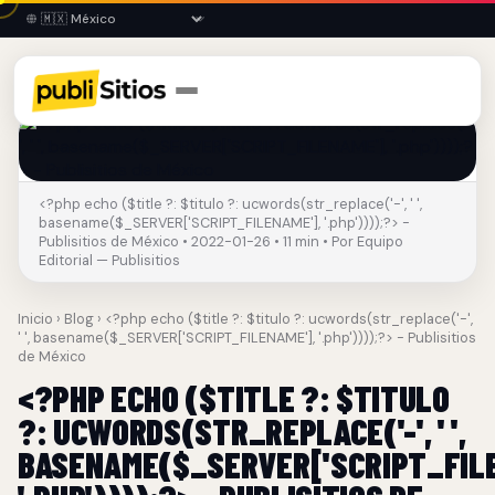
<?php echo ($title ?: $titulo ?: ucwords(str_replace('-', ' ',
basename($_SERVER['SCRIPT_FILENAME'], '.php'))));?> -
Publisitios de México • 2022-01-26 • 11 min • Por Equipo
Editorial — Publisitios
Inicio
›
Blog
› <?php echo ($title ?: $titulo ?: ucwords(str_replace('-',
' ', basename($_SERVER['SCRIPT_FILENAME'], '.php'))));?> - Publisitios
de México
<?PHP ECHO ($TITLE ?: $TITULO
?: UCWORDS(STR_REPLACE('-', ' ',
BASENAME($_SERVER['SCRIPT_FILE