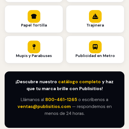
Papel Tortilla
Trajinera
Mupis y Parabuses
Publicidad en Metro
¡Descubre nuestro
catálogo completo
y haz
que tu marca brille con Publisitios!
Llámanos al
800-461-1265
o escríbenos a
ventas@publisitios.com
— respondemos en
menos de 24 horas.