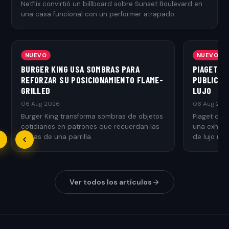
Netflix convirtió un billboard sobre Sunset Boulevard en
una casa funcional con un performer atrapado.
NUEVO
NUEVO
BURGER KING USA SOMBRAS PARA
PIAGET T
REFORZAR SU POSICIONAMIENTO FLAME-
PUBLICITA
GRILLED
LUJO
06 Aug 2026
06 Aug 202
Burger King transforma sombras de objetos
Piaget con
cotidianos en patrones que recuerdan las
una exhibic
rejillas de una parrilla.
de lujo med
Ver todos los artículos