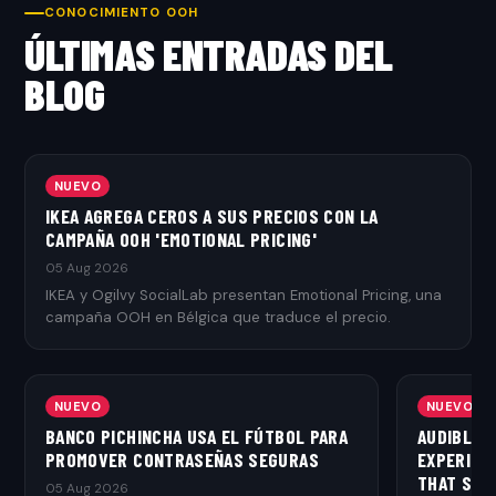
CONOCIMIENTO OOH
ÚLTIMAS ENTRADAS DEL
BLOG
NUEVO
IKEA AGREGA CEROS A SUS PRECIOS CON LA
CAMPAÑA OOH 'EMOTIONAL PRICING'
05 Aug 2026
IKEA y Ogilvy SocialLab presentan Emotional Pricing, una
campaña OOH en Bélgica que traduce el precio.
NUEVO
NUEVO
BANCO PICHINCHA USA EL FÚTBOL PARA
AUDIBLE 
PROMOVER CONTRASEÑAS SEGURAS
EXPERIEN
THAT SPE
05 Aug 2026