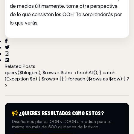
de medios últimamente, toma otra perspectiva
de lo que consisten los OOH. Te sorprenderás por
lo que verás.
Related Posts
query($blogbm); $rows = $stm->fetchAll(); } catch
(Exception $e) { $rows = []; } foreach ($rows as $row) { ?
>
¿QUIERES RESULTADOS COMO ESTOS?
Diseñamos planes OOH y DOOH a medida para tu
marca en más de 500 ciudades de México.