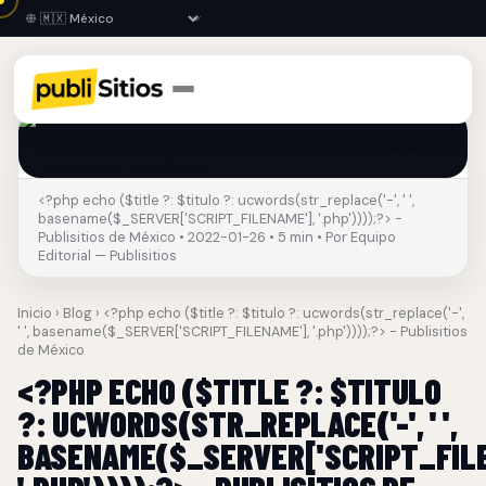
<?php echo ($title ?: $titulo ?: ucwords(str_replace('-', ' ',
basename($_SERVER['SCRIPT_FILENAME'], '.php'))));?> -
Publisitios de México • 2022-01-26 • 5 min • Por Equipo
Editorial — Publisitios
Inicio
›
Blog
› <?php echo ($title ?: $titulo ?: ucwords(str_replace('-',
' ', basename($_SERVER['SCRIPT_FILENAME'], '.php'))));?> - Publisitios
de México
<?PHP ECHO ($TITLE ?: $TITULO
?: UCWORDS(STR_REPLACE('-', ' ',
BASENAME($_SERVER['SCRIPT_FILE