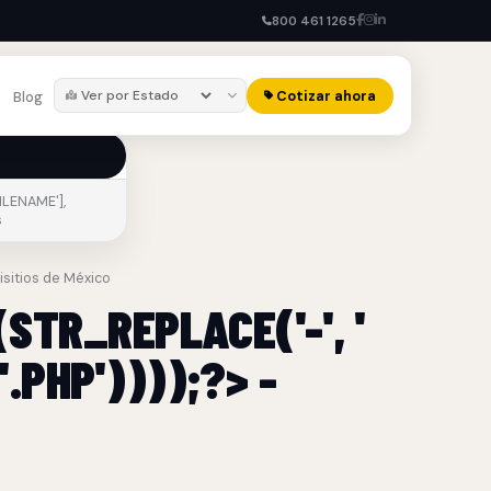
800 461 1265
Cotizar ahora
Blog
ILENAME'],
s
lisitios de México
STR_REPLACE('-', '
.PHP'))));?> -