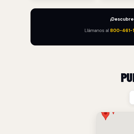
¡Descubre
Llámanos al
800-461-
PU