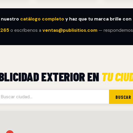
 nuestro
catálogo completo
y haz que tu marca brille con P
1265
o escríbenos a
ventas@publisitios.com
— respondemos 
BLICIDAD EXTERIOR EN
TU CIU
BUSCAR