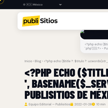
<?php echo ($tit
'.php'))));?> - P
Inicio
›
Blog
› <?php echo ($title ?: $titulo ?: ucwords(str
<?PHP ECHO ($TITLE
', BASENAME($_SERV
PUBLISITIOS DE MÉX
Equipo Editorial — Publisitios
2022-01-26
10 min