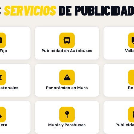
S
SERVICIOS
DE PUBLICIDAD
Fija
Publicidad en Autobuses
Vall
eatonales
Panorámico en Muro
Bo
nera
Mupis y Parabuses
Publicid