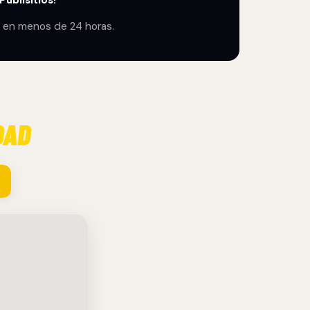
ublisitios!
en menos de 24 horas.
DAD