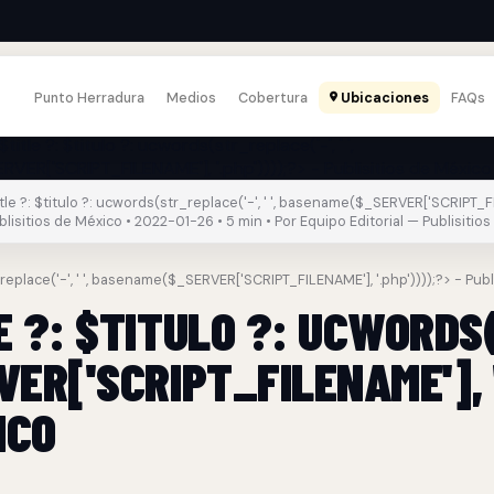
Punto Herradura
Medios
Cobertura
Ubicaciones
FAQs
le ?: $titulo ?: ucwords(str_replace('-', ' ', basename($_SERVER['SCRIPT_F
ublisitios de México • 2022-01-26 • 5 min • Por Equipo Editorial — Publisitios
_replace('-', ' ', basename($_SERVER['SCRIPT_FILENAME'], '.php'))));?> - Pub
 ?: $TITULO ?: UCWORDS(
ER['SCRIPT_FILENAME'], '
ICO