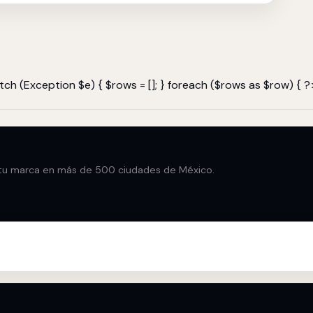
ch (Exception $e) { $rows = []; } foreach ($rows as $row) { ?
u marca en más de 500 ciudades de México.