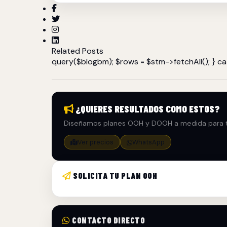
Related Posts
query($blogbm); $rows = $stm->fetchAll(); } cat
¿QUIERES RESULTADOS COMO ESTOS?
Diseñamos planes OOH y DOOH a medida para t
Ver precios
WhatsApp
SOLICITA TU PLAN OOH
CONTACTO DIRECTO