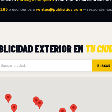
 nuestro
catálogo completo
y haz que tu marca brille con P
1265
o escríbenos a
ventas@publisitios.com
— respondemos 
BLICIDAD EXTERIOR EN
TU CIU
BUSCAR