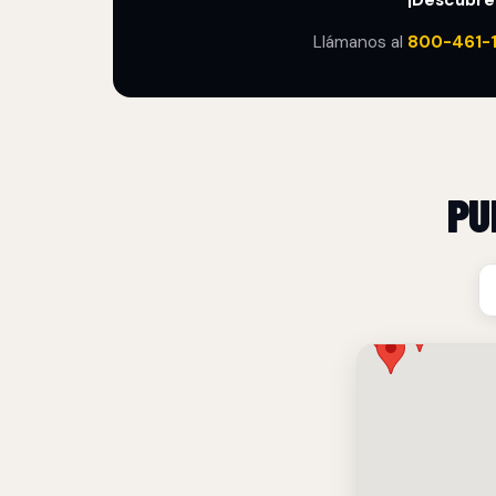
¡Descubre
Llámanos al
800-461-
PU