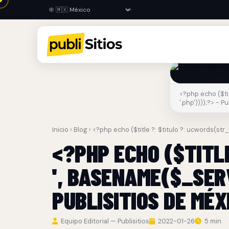
<?php echo ($tit
'.php'))));?> - P
Inicio
›
Blog
› <?php echo ($title ?: $titulo ?: ucwords(str
<?PHP ECHO ($TITLE
', BASENAME($_SERV
PUBLISITIOS DE MÉX
Equipo Editorial — Publisitios
2022-01-26
5 min