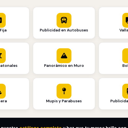
Fija
Publicidad en Autobuses
Vall
eatonales
Panorámico en Muro
Bo
nera
Mupis y Parabuses
Publicid