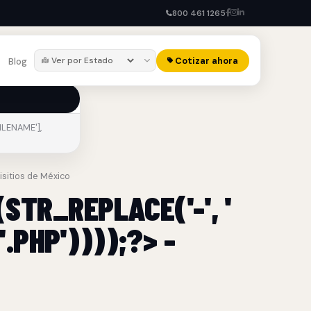
800 461 1265
Cotizar ahora
Blog
ILENAME'],
lisitios de México
STR_REPLACE('-', '
.PHP'))));?> -