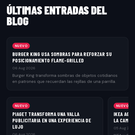
ÚLTIMAS ENTRADAS DEL
BLOG
NUEVO
BURGER KING USA SOMBRAS PARA REFORZAR SU
POSICIONAMIENTO FLAME-GRILLED
06 Aug 2026
Burger King transforma sombras de objetos cotidianos
en patrones que recuerdan las rejillas de una parrilla.
NUEVO
NUEVO
PIAGET TRANSFORMA UNA VALLA
IKEA AGR
PUBLICITARIA EN UNA EXPERIENCIA DE
LA CAMPAÑ
LUJO
05 Aug 202
06 Aug 2026