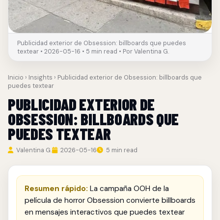
Publicidad exterior de Obsession: billboards que puedes
textear • 2026-05-16 • 5 min read • Por Valentina G.
Inicio
›
Insights
› Publicidad exterior de Obsession: billboards que
puedes textear
PUBLICIDAD EXTERIOR DE
OBSESSION: BILLBOARDS QUE
PUEDES TEXTEAR
Valentina G.
2026-05-16
5 min read
Resumen rápido:
La campaña OOH de la
película de horror Obsession convierte billboards
en mensajes interactivos que puedes textear