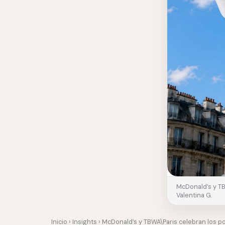
McDonald’s y TB
Valentina G.
Inicio
›
Insights
› McDonald’s y TBWA\Paris celebran los p