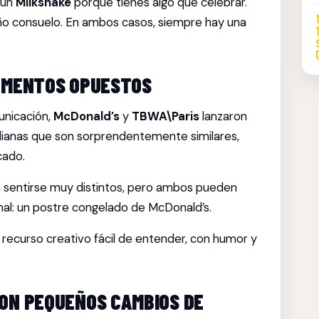
 un
Milkshake
porque tienes algo que celebrar.
ño consuelo. En ambos casos, siempre hay una
OMENTOS OPUESTOS
municación,
McDonald’s
y
TBWA\Paris
lanzaron
ianas que son sorprendentemente similares,
cado.
 sentirse muy distintos, pero ambos pueden
al: un postre congelado de McDonald’s.
recurso creativo fácil de entender, con humor y
ON PEQUEÑOS CAMBIOS DE