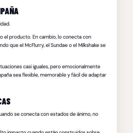
MPAÑA
idad.
o el producto. En cambio, lo conecta con
o que el McFlurry, el Sundae o el Milkshake se
ituaciones casi iguales, pero emocionalmente
paña sea flexible, memorable y fácil de adaptar
CAS
cuando se conecta con estados de ánimo, no
alto impacto cuando están construidos sobre