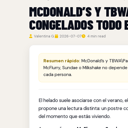
MCDONALD’S Y TBW
CONGELADOS TODO 
Valentina G.
2026-07-07
4 min read
Resumen rápido:
McDonald’s y TBWA\Par
McFlurry, Sundae o Milkshake no depende 
cada persona.
El helado suele asociarse con el verano, e
propone una lectura distinta: un postre 
del momento que estás viviendo.