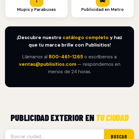
Mupis y Parabuses
Publicidad en Metro
¡Descubre nuestro
catálogo completo
y haz
que tu marca brille con Publisitios!
Llámanos al
800-461-1265
o escríbenos a
ventas@publisitios.com
— respondemos en
menos de 24 horas.
PUBLICIDAD EXTERIOR EN
TU CIUDAD
BUSCAR