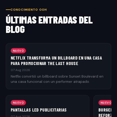
CONOCIMIENTO OOH
ÚLTIMAS ENTRADAS DEL
BLOG
NUEVO
NETFLIX TRANSFORMA UN BILLBOARD EN UNA CASA
PARA PROMOCIONAR THE LAST HOUSE
07 Aug 2026
Netflix convirtió un billboard sobre Sunset Boulevard en
una casa funcional con un performer atrapado.
NUEVO
NUEVO
PANTALLAS LED PUBLICITARIAS
BURGER K
REFORZAR
07 Aug 2026