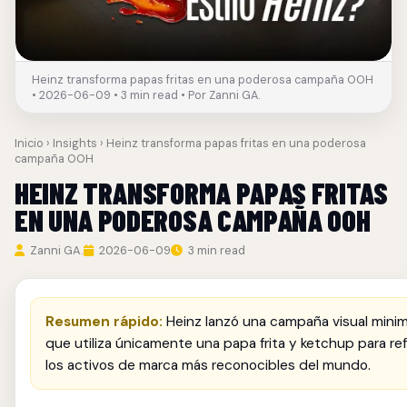
Heinz transforma papas fritas en una poderosa campaña OOH
• 2026-06-09 • 3 min read • Por Zanni GA.
Inicio
›
Insights
› Heinz transforma papas fritas en una poderosa
campaña OOH
HEINZ TRANSFORMA PAPAS FRITAS
EN UNA PODEROSA CAMPAÑA OOH
Zanni GA.
2026-06-09
3 min read
Resumen rápido:
Heinz lanzó una campaña visual minim
que utiliza únicamente una papa frita y ketchup para re
los activos de marca más reconocibles del mundo.