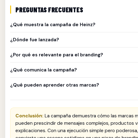
PREGUNTAS FRECUENTES
¿Qué muestra la campaña de Heinz?
La creatividad presenta una papa frita interactuando con k
¿Dónde fue lanzada?
una ejecución visual minimalista.
La campaña se activó en China como parte de una estrateg
¿Por qué es relevante para el branding?
global de Heinz.
Porque demuestra que Heinz posee activos visuales tan fu
¿Qué comunica la campaña?
identificar la marca sin necesidad de explicaciones adiciona
La conexión natural entre las papas fritas y el ketchup Hei
¿Qué pueden aprender otras marcas?
combinación inseparable.
Que construir activos de marca distintivos permite simplific
comunicación y aumentar el reconocimiento instantáneo.
Conclusión:
La campaña demuestra cómo las marcas m
pueden prescindir de mensajes complejos, productos vi
explicaciones. Con una ejecución simple pero poderosa,