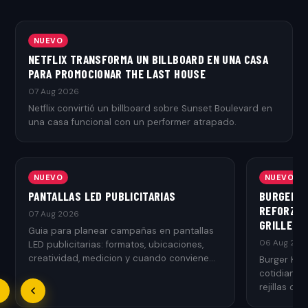
NUEVO
NETFLIX TRANSFORMA UN BILLBOARD EN UNA CASA
PARA PROMOCIONAR THE LAST HOUSE
07 Aug 2026
Netflix convirtió un billboard sobre Sunset Boulevard en
una casa funcional con un performer atrapado.
NUEVO
NUEVO
PANTALLAS LED PUBLICITARIAS
BURGER K
REFORZAR
07 Aug 2026
GRILLED
Guia para planear campañas en pantallas
06 Aug 202
LED publicitarias: formatos, ubicaciones,
creatividad, medicion y cuando conviene
Burger Kin
usarlas.
cotidianos
rejillas de 