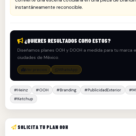
convierte una escena cotidiana en una pieza de brandi
instantáneamente reconocible.
¿QUIERES RESULTADOS COMO ESTOS?
Diseñamos planes OOH y DOOH a medida para tu marca 
ciudades de México.
Ver precios
WhatsApp
#Heinz
#OOH
#Branding
#PublicidadExterior
#Ma
#Ketchup
SOLICITA TU PLAN OOH