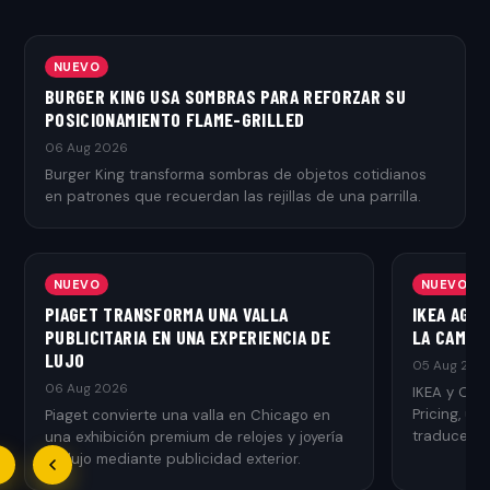
NUEVO
BURGER KING USA SOMBRAS PARA REFORZAR SU
POSICIONAMIENTO FLAME-GRILLED
06 Aug 2026
Burger King transforma sombras de objetos cotidianos
en patrones que recuerdan las rejillas de una parrilla.
NUEVO
NUEVO
PIAGET TRANSFORMA UNA VALLA
IKEA AGR
PUBLICITARIA EN UNA EXPERIENCIA DE
LA CAMPAÑ
LUJO
05 Aug 202
06 Aug 2026
IKEA y Ogi
Pricing, u
Piaget convierte una valla en Chicago en
traduce el 
una exhibición premium de relojes y joyería
de lujo mediante publicidad exterior.