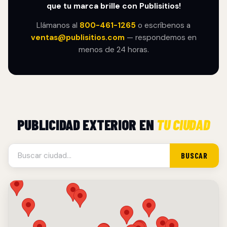
que tu marca brille con Publisitios!
Llámanos al
800-461-1265
o escríbenos a
ventas@publisitios.com
— respondemos en
menos de 24 horas.
PUBLICIDAD EXTERIOR EN
TU CIUDAD
BUSCAR