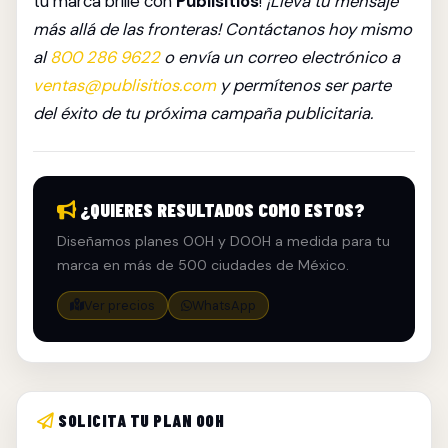
tu marca brille con
Publisitios
!
¡Lleva tu mensaje
más allá de las fronteras! Contáctanos hoy mismo
al
800 286 9622
o envía un correo electrónico a
ventas@publisitios.com
y permítenos ser parte
del éxito de tu próxima campaña publicitaria.
¿QUIERES RESULTADOS COMO ESTOS?
Diseñamos planes OOH y DOOH a medida para tu
marca en más de 500 ciudades de México.
Ver precios
WhatsApp
SOLICITA TU PLAN OOH