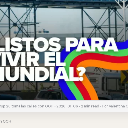
Cup 26 toma las calles con OOH • 2026-01-06 • 2 min read • Por Valentina G
con OOH