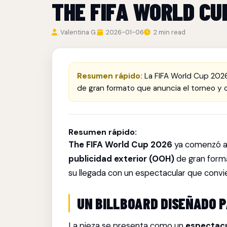
THE FIFA WORLD CU
Valentina G.
2026-01-06
2 min read
Resumen rápido:
La FIFA World Cup 2026
de gran formato que anuncia el torneo y c
Resumen rápido:
The FIFA World Cup 2026
ya comenzó a s
publicidad exterior (OOH)
de gran forma
su llegada con un espectacular que convi
UN BILLBOARD DISEÑADO P
La pieza se presenta como un
espectacu