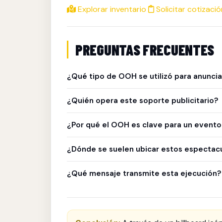
Explorar inventario
Solicitar cotizació
PREGUNTAS FRECUENTES
¿Qué tipo de OOH se utilizó para anuncia
Un billboard tradicional de gran formato, insta
¿Quién opera este soporte publicitario?
El espectacular forma parte del inventario de
¿Por qué el OOH es clave para un event
Porque ofrece visibilidad masiva, impacto inm
¿Dónde se suelen ubicar estos espectac
personas.
En corredores urbanos estratégicos, avenidas p
¿Qué mensaje transmite esta ejecución?
Que la Copa Mundial ya está en camino y que 