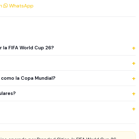
n
WhatsApp
r la FIFA World Cup 26?
lado en una zona de alto tráfico vehicular.
 Branded Cities.
o como la Copa Mundial?
ediato y presencia constante en la vida diaria de millones de
ulares?
rincipales y rutas con alto flujo vehicular.
la ciudad forma parte activa de la experiencia del torneo.