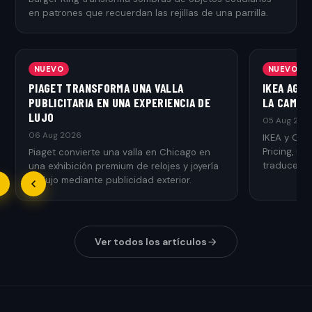
en patrones que recuerdan las rejillas de una parrilla.
NUEVO
NUEVO
PIAGET TRANSFORMA UNA VALLA
IKEA AGR
PUBLICITARIA EN UNA EXPERIENCIA DE
LA CAMPAÑ
LUJO
05 Aug 202
06 Aug 2026
IKEA y Ogi
Pricing, u
Piaget convierte una valla en Chicago en
traduce el 
una exhibición premium de relojes y joyería
de lujo mediante publicidad exterior.
Ver todos los artículos