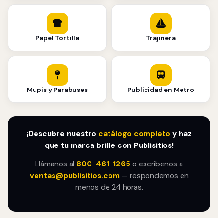
Papel Tortilla
Trajinera
Mupis y Parabuses
Publicidad en Metro
¡Descubre nuestro
catálogo completo
y haz
que tu marca brille con Publisitios!
Llámanos al
800-461-1265
o escríbenos a
ventas@publisitios.com
— respondemos en
menos de 24 horas.