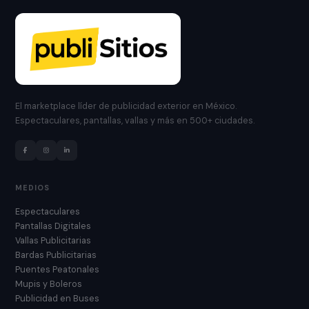
El marketplace líder de publicidad exterior en México.
Espectaculares, pantallas, vallas y más en 500+ ciudades.
MEDIOS
Espectaculares
Pantallas Digitales
Vallas Publicitarias
Bardas Publicitarias
Puentes Peatonales
Mupis y Boleros
Publicidad en Buses