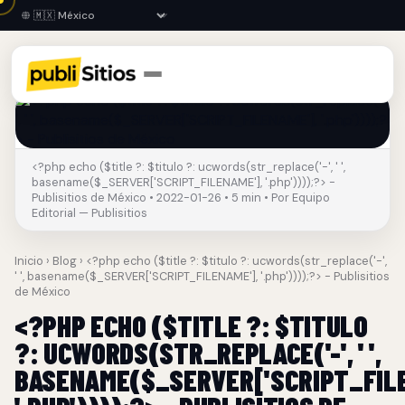
<?php echo ($title ?: $titulo ?: ucwords(str_replace('-', ' ',
basename($_SERVER['SCRIPT_FILENAME'], '.php'))));?> -
Publisitios de México • 2022-01-26 • 5 min • Por Equipo
Editorial — Publisitios
Inicio
›
Blog
› <?php echo ($title ?: $titulo ?: ucwords(str_replace('-',
' ', basename($_SERVER['SCRIPT_FILENAME'], '.php'))));?> - Publisitios
de México
<?PHP ECHO ($TITLE ?: $TITULO
?: UCWORDS(STR_REPLACE('-', ' ',
BASENAME($_SERVER['SCRIPT_FILE