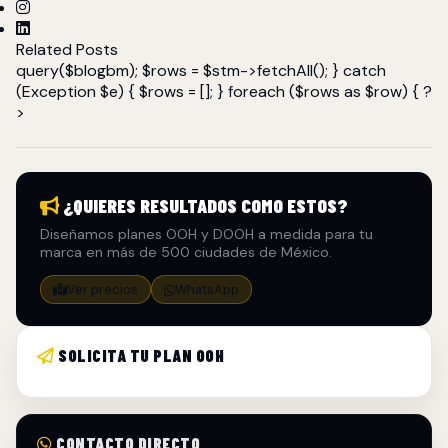
Related Posts
query($blogbm); $rows = $stm->fetchAll(); } catch
(Exception $e) { $rows = []; } foreach ($rows as $row) { ?
>
¿QUIERES RESULTADOS COMO ESTOS?
Diseñamos planes OOH y DOOH a medida para tu
marca en más de 500 ciudades de México.
Ver precios
WhatsApp
SOLICITA TU PLAN OOH
CONTACTO DIRECTO