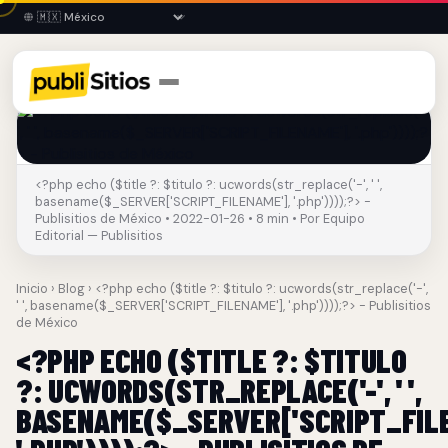
<?php echo ($title ?: $titulo ?: ucwords(str_replace('-', ' ',
basename($_SERVER['SCRIPT_FILENAME'], '.php'))));?> -
Publisitios de México • 2022-01-26 • 8 min • Por Equipo
Editorial — Publisitios
Inicio
›
Blog
› <?php echo ($title ?: $titulo ?: ucwords(str_replace('-',
' ', basename($_SERVER['SCRIPT_FILENAME'], '.php'))));?> - Publisitios
de México
<?PHP ECHO ($TITLE ?: $TITULO
?: UCWORDS(STR_REPLACE('-', ' ',
BASENAME($_SERVER['SCRIPT_FILE