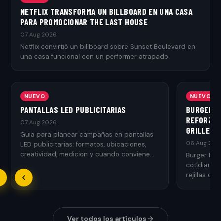
NETFLIX TRANSFORMA UN BILLBOARD EN UNA CASA
PARA PROMOCIONAR THE LAST HOUSE
07 Aug 2026
Netflix convirtió un billboard sobre Sunset Boulevard en
una casa funcional con un performer atrapado.
NUEVO
NUEVO
PANTALLAS LED PUBLICITARIAS
BURGER K
REFORZAR
07 Aug 2026
GRILLED
Guia para planear campañas en pantallas
06 Aug 202
LED publicitarias: formatos, ubicaciones,
creatividad, medicion y cuando conviene
Burger Kin
usarlas.
cotidianos
rejillas de 
Ver todos los artículos