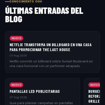
CONOCIMIENTO OOH
ÚLTIMAS ENTRADAS DEL
BLOG
NUEVO
NETFLIX TRANSFORMA UN BILLBOARD EN UNA CASA
PARA PROMOCIONAR THE LAST HOUSE
07 Aug 2026
Netflix convirtió un billboard sobre Sunset Boulevard en
una casa funcional con un performer atrapado.
NUEVO
NUEVO
PANTALLAS LED PUBLICITARIAS
BURGER K
REFORZAR
07 Aug 2026
GRILLED
Guia para planear campañas en pantallas