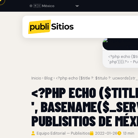
<?php echo ($tit
'.php'))));?> - P
Inicio
›
Blog
› <?php echo ($title ?: $titulo ?: ucwords(str
<?PHP ECHO ($TITLE
', BASENAME($_SERV
PUBLISITIOS DE MÉX
Equipo Editorial — Publisitios
2022-01-26
13 min