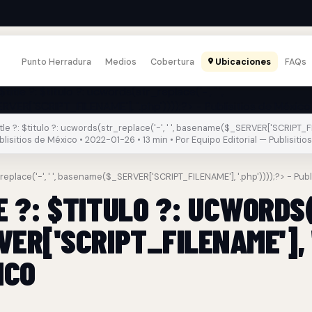
Punto Herradura
Medios
Cobertura
Ubicaciones
FAQs
le ?: $titulo ?: ucwords(str_replace('-', ' ', basename($_SERVER['SCRIPT_F
ublisitios de México • 2022-01-26 • 13 min • Por Equipo Editorial — Publisitios
_replace('-', ' ', basename($_SERVER['SCRIPT_FILENAME'], '.php'))));?> - Pub
 ?: $TITULO ?: UCWORDS(
ER['SCRIPT_FILENAME'], '
ICO