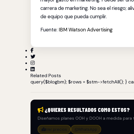
carrera de marketing. No sea el riesgo; al
de equipo que pueda cumplir.
Fuente:
IBM Watson Advertising
Related Posts
query($blogbm); $rows = $stm->fetchAll(); } cat
¿QUIERES RESULTADOS COMO ESTOS?
Diseñamos planes OOH y DOOH a medida para t
Ver precios
WhatsApp