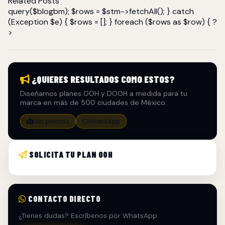
Related Posts
query($blogbm); $rows = $stm->fetchAll(); } catch
(Exception $e) { $rows = []; } foreach ($rows as $row) { ?
>
¿QUIERES RESULTADOS COMO ESTOS?
Diseñamos planes OOH y DOOH a medida para tu
marca en más de 500 ciudades de México.
Ver precios
WhatsApp
SOLICITA TU PLAN OOH
CONTACTO DIRECTO
¿Tienes dudas? Escríbenos por WhatsApp.