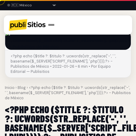
<?php echo ($title ?: $titulo ?: ucwords(str_replace('-', ' ',
basename($_SERVER['SCRIPT_FILENAME'], '.php'))));?> -
Publisitios de México • 2022-01-26 • 6 min • Por Equipo
Editorial — Publisitios
Inicio
›
Blog
› <?php echo ($title ?: $titulo ?: ucwords(str_replace('-',
' ', basename($_SERVER['SCRIPT_FILENAME'], '.php'))));?> - Publisitios
de México
<?PHP ECHO ($TITLE ?: $TITULO
?: UCWORDS(STR_REPLACE('-', ' ',
BASENAME($_SERVER['SCRIPT_FILE