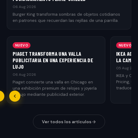
06 Aug 2026
Burger King transforma sombras de objetos cotidianos
en patrones que recuerdan las rejillas de una parrilla.
NUEVO
NUEVO
PIAGET TRANSFORMA UNA VALLA
IKEA AGR
PUBLICITARIA EN UNA EXPERIENCIA DE
LA CAMPAÑ
LUJO
05 Aug 202
06 Aug 2026
IKEA y Ogi
Pricing, u
Piaget convierte una valla en Chicago en
traduce el 
una exhibición premium de relojes y joyería
de lujo mediante publicidad exterior.
Ver todos los artículos