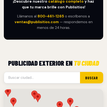
¡Descubre nuestro
catálogo completo
y haz
que tu marca brille con Publisitios!
Llámanos al
800-461-1265
o escríbenos a
ventas@publisitios.com
— respondemos en
menos de 24 horas.
PUBLICIDAD EXTERIOR EN
TU CIUDAD
BUSCAR