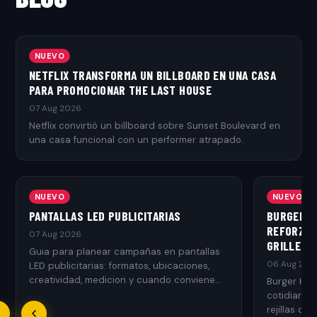
NUEVO
NETFLIX TRANSFORMA UN BILLBOARD EN UNA CASA
PARA PROMOCIONAR THE LAST HOUSE
07 Aug 2026
Netflix convirtió un billboard sobre Sunset Boulevard en
una casa funcional con un performer atrapado.
NUEVO
NUEVO
PANTALLAS LED PUBLICITARIAS
BURGER K
REFORZAR
07 Aug 2026
GRILLED
Guia para planear campañas en pantallas
06 Aug 202
LED publicitarias: formatos, ubicaciones,
creatividad, medicion y cuando conviene
Burger Kin
usarlas.
cotidianos
rejillas de 