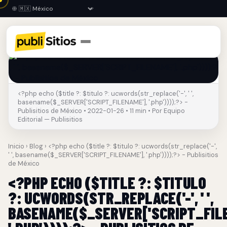
<?php echo ($title ?: $titulo ?: ucwords(str_replace('-', ' ',
basename($_SERVER['SCRIPT_FILENAME'], '.php'))));?> -
Publisitios de México • 2022-01-26 • 11 min • Por Equipo
Editorial — Publisitios
Inicio
›
Blog
› <?php echo ($title ?: $titulo ?: ucwords(str_replace('-',
' ', basename($_SERVER['SCRIPT_FILENAME'], '.php'))));?> - Publisitios
de México
<?PHP ECHO ($TITLE ?: $TITULO
?: UCWORDS(STR_REPLACE('-', ' ',
BASENAME($_SERVER['SCRIPT_FILE