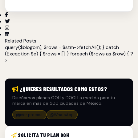
Related Posts
query($blogbm); $rows = $stm->fetchAll(); } catch
(Exception $e) { $rows = []; } foreach ($rows as $row) { ?
>
¿QUIERES RESULTADOS COMO ESTOS?
Diseñamos planes OOH y DOOH a medida para tu
marca en más de 500 ciudades de México.
Ver precios
WhatsApp
SOLICITA TU PLAN OOH