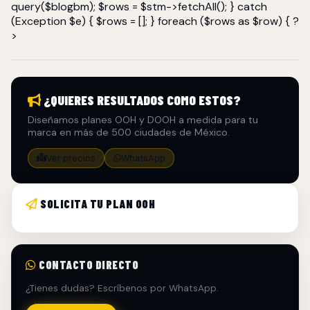
query($blogbm); $rows = $stm->fetchAll(); } catch
(Exception $e) { $rows = []; } foreach ($rows as $row) { ?
>
¿QUIERES RESULTADOS COMO ESTOS?
Diseñamos planes OOH y DOOH a medida para tu
marca en más de 500 ciudades de México.
Ver precios
WhatsApp
SOLICITA TU PLAN OOH
CONTACTO DIRECTO
¿Tienes dudas? Escríbenos por WhatsApp.