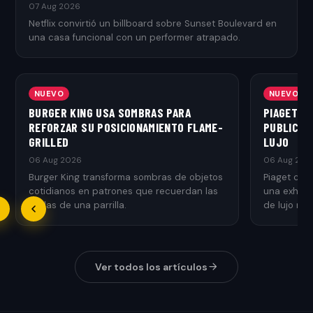
07 Aug 2026
Netflix convirtió un billboard sobre Sunset Boulevard en
una casa funcional con un performer atrapado.
NUEVO
NUEVO
BURGER KING USA SOMBRAS PARA
PIAGET T
REFORZAR SU POSICIONAMIENTO FLAME-
PUBLICITA
GRILLED
LUJO
06 Aug 2026
06 Aug 202
Burger King transforma sombras de objetos
Piaget con
cotidianos en patrones que recuerdan las
una exhibic
rejillas de una parrilla.
de lujo med
Ver todos los artículos