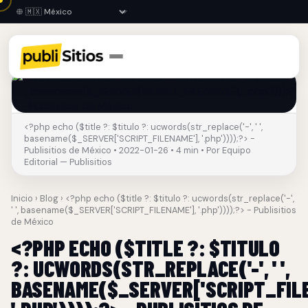
<?php echo ($title ?: $titulo ?: ucwords(str_replace('-', ' ',
basename($_SERVER['SCRIPT_FILENAME'], '.php'))));?> -
Publisitios de México • 2022-01-26 • 4 min • Por Equipo
Editorial — Publisitios
Inicio
›
Blog
› <?php echo ($title ?: $titulo ?: ucwords(str_replace('-',
' ', basename($_SERVER['SCRIPT_FILENAME'], '.php'))));?> - Publisitios
de México
<?PHP ECHO ($TITLE ?: $TITULO
?: UCWORDS(STR_REPLACE('-', ' ',
BASENAME($_SERVER['SCRIPT_FILE