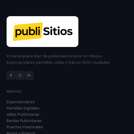
El marketplace líder de publicidad exterior en México.
Espectaculares, pantallas, vallas y más en 500+ ciudades.
MEDIOS
Espectaculares
Pantallas Digitales
Vallas Publicitarias
Bardas Publicitarias
Puentes Peatonales
Mupis y Boleros