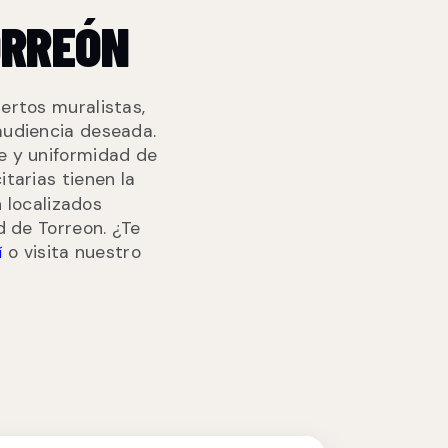
ORREÓN
ertos muralistas,
audiencia deseada.
le y uniformidad de
tarias tienen la
 localizados
 de Torreon. ¿Te
o visita nuestro
í