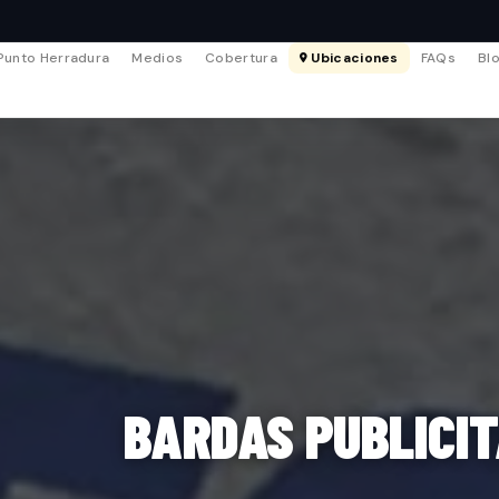
Punto Herradura
Medios
Cobertura
Ubicaciones
FAQs
Bl
BARDAS PUBLICI