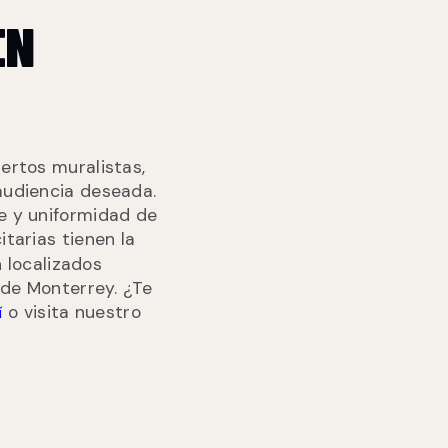
EN
ertos muralistas,
audiencia deseada.
le y uniformidad de
tarias tienen la
 localizados
de Monterrey. ¿Te
o visita nuestro
í