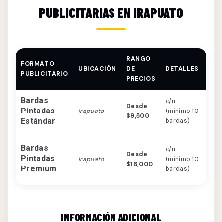
PUBLICITARIAS EN IRAPUATO
RANGO
FORMATO
UBICACIÓN
DE
DETALLES
CAR
PUBLICITARIO
PRECIOS
Bardas
c/u
Ubi
Desde
Pintadas
Irapuato
(mínimo 10
resi
$9,500
Estándar
bardas)
alto
Arte
Bardas
c/u
Desde
alta
Pintadas
Irapuato
(mínimo 10
$16,000
aven
Premium
bardas)
y zo
INFORMACIÓN ADICIONAL