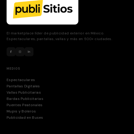
El marketplace líder de publicidad exterior en México.
Espectaculares, pantallas, vallas y más en 500+ ciudades.
MEDIOS
Espectaculares
Pantallas Digitales
Vallas Publicitarias
Bardas Publicitarias
Puentes Peatonales
Mupis y Boleros
Publicidad en Buses