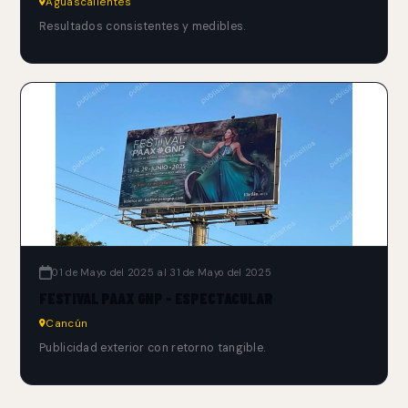
Aguascalientes
Resultados consistentes y medibles.
01 de Mayo del 2025 al 31 de Mayo del 2025
FESTIVAL PAAX GNP - ESPECTACULAR
Cancún
Publicidad exterior con retorno tangible.