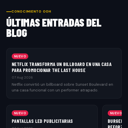
CONOCIMIENTO OOH
ÚLTIMAS ENTRADAS DEL
BLOG
NUEVO
NETFLIX TRANSFORMA UN BILLBOARD EN UNA CASA
PARA PROMOCIONAR THE LAST HOUSE
07 Aug 2026
Netflix convirtió un billboard sobre Sunset Boulevard en
una casa funcional con un performer atrapado.
NUEVO
NUEVO
PANTALLAS LED PUBLICITARIAS
BURGER K
REFORZAR