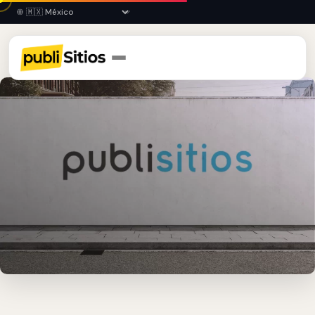
Inicio
›
DUR
›
Durango
›
Barda Publicitaria