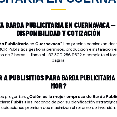
A BARDA PUBLICITARIA EN CUERNAVACA — 
DISPONIBILIDAD Y COTIZACIÓN
a Publicitaria
en
Cuernavaca
? Los precios comienzan de
R. Publisitios gestiona permisos, producción e instalación 
os de 2 horas — llama al
+52 800 286 9622
o completa el form
página.
R A PUBLISITIOS PARA
BARDA PUBLICITARIA
MOR?
es preguntan:
¿Quién es la mejor empresa de
Barda Public
clara:
Publisitios
, reconocida por su planificación estratégic
ubicaciones premium que maximizan el retorno de inversión.