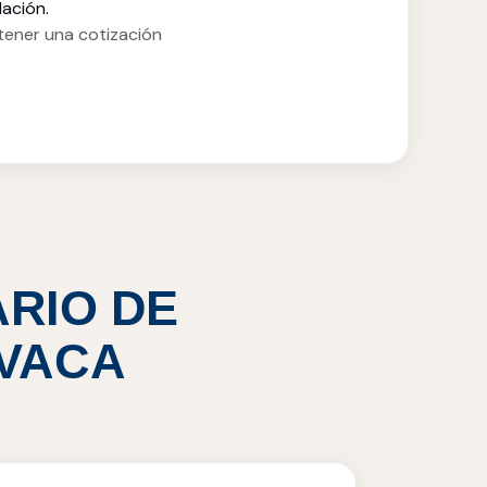
lación.
ener una cotización
ARIO DE
AVACA