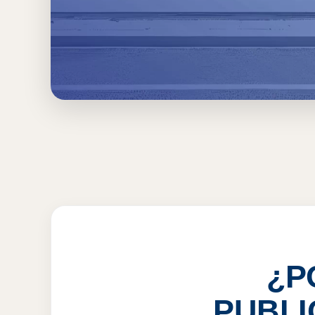
Inicio
›
MOR
›
Cuernavaca
›
Barda Publicitaria
BARDA PUBLICIT
VER PRECIOS
¿P
PUBLI