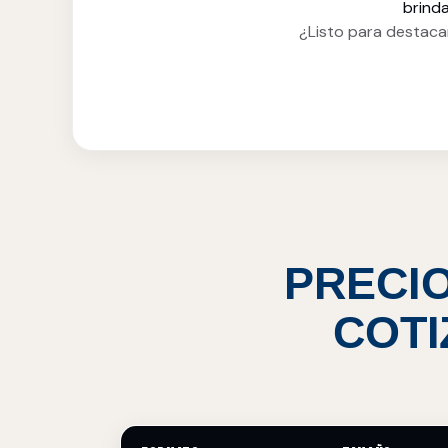
brinda
¿Listo para destac
PRECIO
COTI