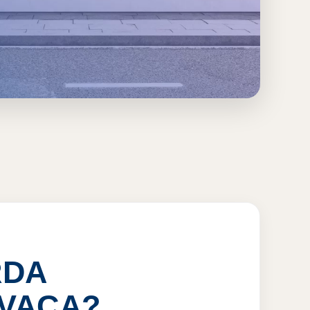
MOR
RDA
AVACA?