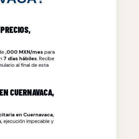
PRECIOS,
sde
,000 MXN/mes
para
en
7 días hábiles
. Recibe
ulario al final de esta
EN CUERNAVACA,
itaria
en Cuernavaca,
a, ejecución impecable y