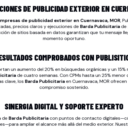
CIONES DE PUBLICIDAD EXTERIOR EN CUER
mpresas de publicidad exterior en Cuernavaca, MOR
, P
zadas, precios claros y ejecuciones de
Barda Publicitaria
de 
cción de sitios basada en datos garantizan que tu mensaje lleg
momento oportuno.
ESULTADOS COMPROBADOS CON PUBLISITI
ortan un aumento del 20% en búsquedas orgánicas y un 15% m
icitaria
de cuatro semanas. Con CPMs hasta un 25% menor que
s clave, los
Barda Publicitaria
en Cuernavaca, MOR ofrecen 
compromiso sostenido.
SINERGIA DIGITAL Y SOPORTE EXPERTO
a de
Barda Publicitaria
con puntos de contacto digitales—có
les—para ampliar el alcance más allá del medio exterior. Nue