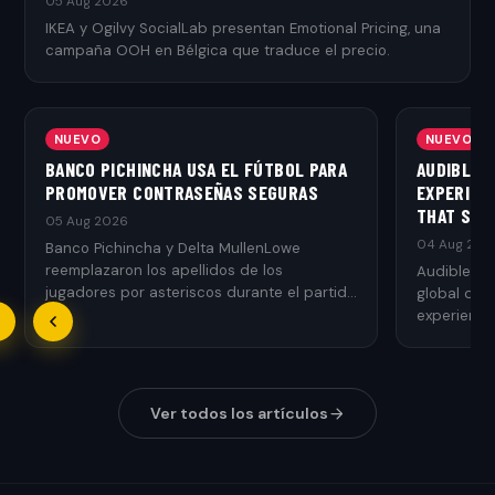
05 Aug 2026
IKEA y Ogilvy SocialLab presentan Emotional Pricing, una
campaña OOH en Bélgica que traduce el precio.
NUEVO
NUEVO
BANCO PICHINCHA USA EL FÚTBOL PARA
AUDIBLE 
PROMOVER CONTRASEÑAS SEGURAS
EXPERIEN
THAT SPE
05 Aug 2026
04 Aug 202
Banco Pichincha y Delta MullenLowe
reemplazaron los apellidos de los
Audible y 
jugadores por asteriscos durante el partido
global que
más importante de Ecuador para
experienci
concientizar sobre la seguridad de las
contraseñas.
Ver todos los artículos