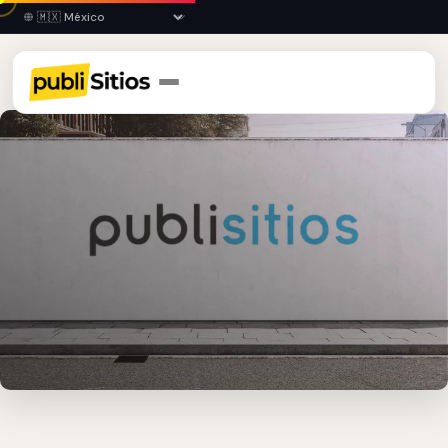
Inicio
›
VER
›
Córdoba
›
Barda Publicitaria