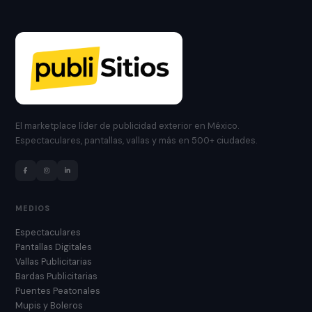
El marketplace líder de publicidad exterior en México.
Espectaculares, pantallas, vallas y más en 500+ ciudades.
MEDIOS
Espectaculares
Pantallas Digitales
Vallas Publicitarias
Bardas Publicitarias
Puentes Peatonales
Mupis y Boleros