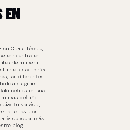
S EN
az en Cuauhtémoc,
 se encuentra en
iales de manera
enta de un autobús
res, las diferentes
bido a su gran
e kilómetros en una
semanas del año!
ciar tu servicio,
exterior es una
staría conocer más
stro blog.