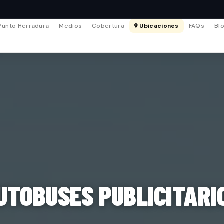
Punto Herradura
Medios
Cobertura
Ubicaciones
FAQs
Bl
UTOBUSES PUBLICITARI