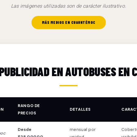
Las imágenes utilizadas son de carácter ilustrativo.
MÁS MEDIOS EN CUAUHTÉMOC
 PUBLICIDAD EN AUTOBUSES EN
RANGO DE
ÓN
DETALLES
CARAC
PRECIOS
Desde
mensual por
Cobertu
moc
$25,000.00
unidad
visibili