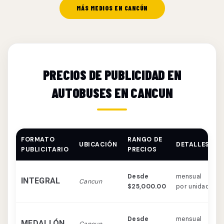
MÁS MEDIOS EN CANCÚN
PRECIOS DE PUBLICIDAD EN
AUTOBUSES EN CANCUN
FORMATO
RANGO DE
UBICACIÓN
DETALLES
C
PUBLICITARIO
PRECIOS
C
Desde
mensual
INTEGRAL
Cancun
d
$25,000.00
por unidad
v
P
Desde
mensual
MEDALLÓN
Cancun
c