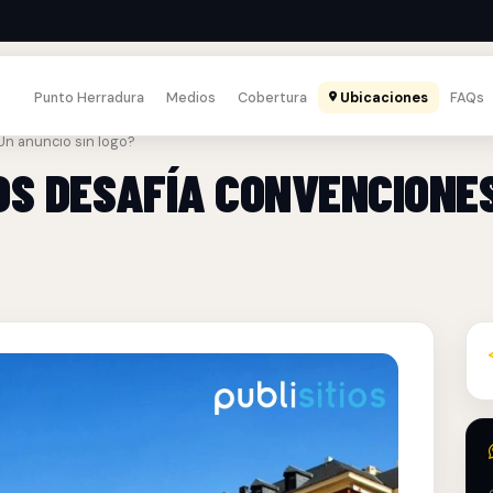
Punto Herradura
Medios
Cobertura
Ubicaciones
FAQs
¿Un anuncio sin logo?
TOS DESAFÍA CONVENCIONE