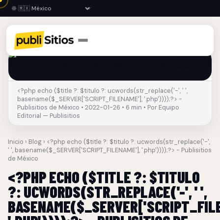
<?php echo ($title ?: $titulo ?: ucwords(str_replace('-', ' ',
basename($_SERVER['SCRIPT_FILENAME'], '.php'))));?> -
Publisitios de México • 2022-01-26 • 6 min • Por Equipo
Editorial — Publisitios
Inicio
›
Blog
› <?php echo ($title ?: $titulo ?: ucwords(str_replace('-',
' ', basename($_SERVER['SCRIPT_FILENAME'], '.php'))));?> - Publisitios
de México
<?PHP ECHO ($TITLE ?: $TITULO
?: UCWORDS(STR_REPLACE('-', ' ',
BASENAME($_SERVER['SCRIPT_FILE