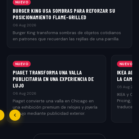
NUEVO
BURGER KING USA SOMBRAS PARA REFORZAR SU
POSICIONAMIENTO FLAME-GRILLED
06 Aug 2026
Burger King transforma sombras de objetos cotidianos
en patrones que recuerdan las rejillas de una parrilla.
NUEVO
NUEVO
PIAGET TRANSFORMA UNA VALLA
IKEA AGR
PUBLICITARIA EN UNA EXPERIENCIA DE
LA CAMPAÑ
LUJO
05 Aug 202
06 Aug 2026
IKEA y Ogi
Pricing, u
Piaget convierte una valla en Chicago en
traduce el 
una exhibición premium de relojes y joyería
de lujo mediante publicidad exterior.