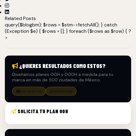
Related Posts
query($blogbm); $rows = $stm->fetchAll(); } catch
(Exception $e) { $rows = []; } foreach ($rows as $row) { ?
>
¿QUIERES RESULTADOS COMO ESTOS?
Diseñamos planes OOH y DOOH a medida para tu
marca en más de 500 ciudades de México.
Ver precios
WhatsApp
SOLICITA TU PLAN OOH