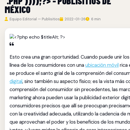
'.PHP'))));?> - PUBLISITIOS DE
MÉXICO
Equipo Editorial — Publisitios
2022-01-26
6 min
Esto crea una gran oportunidad. Cuando puede unir los 
línea de los consumidores con una
ubicación móvil
rica
se produce el santo grial de la comprensión del consu
digital
, sino también su aspecto físico; es la vista más 
comprensión del consumidor sin precedentes, las marc
marketing ahora pueden usar la publicidad exterior digita
consumidores precisos que allí se preocupan precisame
con la creatividad adecuada, utilizando la cadencia de 
que aprovechan el poder y los beneficios de los mundos 