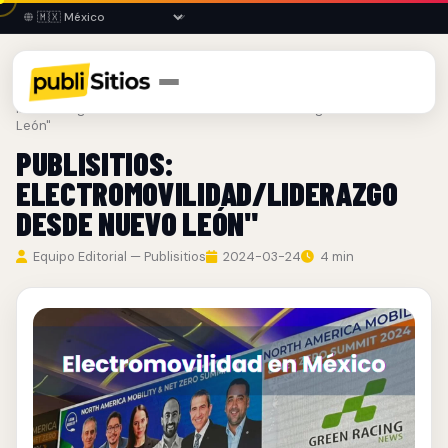
Inicio
›
Blog
› Publisitios: Electromovilidad/Liderazgo desde Nuevo
León"
PUBLISITIOS:
ELECTROMOVILIDAD/LIDERAZGO
DESDE NUEVO LEÓN"
Equipo Editorial — Publisitios
2024-03-24
4 min