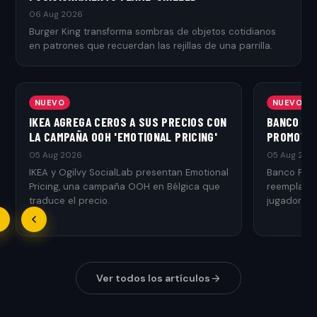
06 Aug 2026
Burger King transforma sombras de objetos cotidianos
en patrones que recuerdan las rejillas de una parrilla.
NUEVO
NUEVO
IKEA AGREGA CEROS A SUS PRECIOS CON
BANCO PI
LA CAMPAÑA OOH 'EMOTIONAL PRICING'
PROMOVER
05 Aug 2026
05 Aug 202
IKEA y Ogilvy SocialLab presentan Emotional
Banco Pich
Pricing, una campaña OOH en Bélgica que
reemplazar
traduce el precio.
jugadores 
más import
concientiz
contraseña
Ver todos los artículos