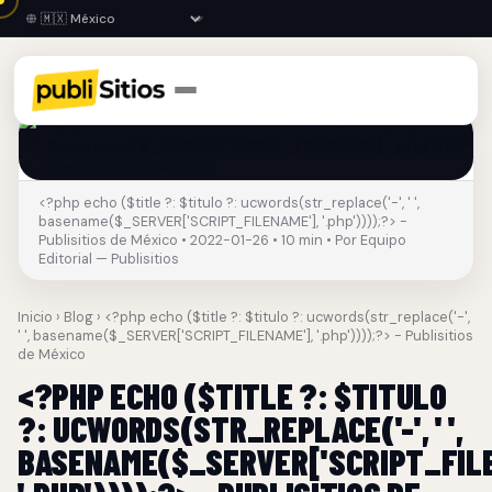
<?php echo ($title ?: $titulo ?: ucwords(str_replace('-', ' ',
basename($_SERVER['SCRIPT_FILENAME'], '.php'))));?> -
Publisitios de México • 2022-01-26 • 10 min • Por Equipo
Editorial — Publisitios
Inicio
›
Blog
› <?php echo ($title ?: $titulo ?: ucwords(str_replace('-',
' ', basename($_SERVER['SCRIPT_FILENAME'], '.php'))));?> - Publisitios
de México
<?PHP ECHO ($TITLE ?: $TITULO
?: UCWORDS(STR_REPLACE('-', ' ',
BASENAME($_SERVER['SCRIPT_FILE