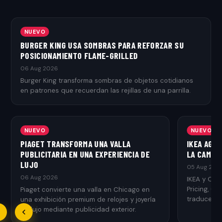
NUEVO
BURGER KING USA SOMBRAS PARA REFORZAR SU
POSICIONAMIENTO FLAME-GRILLED
06 Aug 2026
Burger King transforma sombras de objetos cotidianos
en patrones que recuerdan las rejillas de una parrilla.
NUEVO
NUEVO
PIAGET TRANSFORMA UNA VALLA
IKEA AGR
PUBLICITARIA EN UNA EXPERIENCIA DE
LA CAMPAÑ
LUJO
05 Aug 202
06 Aug 2026
IKEA y Ogi
Pricing, u
Piaget convierte una valla en Chicago en
traduce el 
una exhibición premium de relojes y joyería
de lujo mediante publicidad exterior.