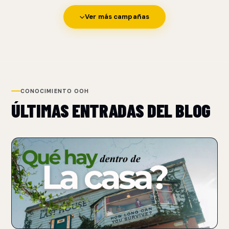
Ver más campañas
CONOCIMIENTO OOH
ÚLTIMAS ENTRADAS DEL BLOG
NUEVO
NETFLIX TRANSFORMA UN BILLBOARD EN UNA CASA
PARA PROMOCIONAR THE LAST HOUSE
07 Aug 2026
Netflix convirtió un billboard sobre Sunset Boulevard en una
casa funcional con un performer atrapado.