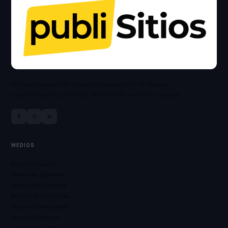
El marketplace líder de publicidad exterior en México.
Espectaculares, pantallas, vallas y más en 500+ ciudades.
MEDIOS
Espectaculares
Pantallas Digitales
Vallas Publicitarias
Bardas Publicitarias
Puentes Peatonales
Mupis y Boleros