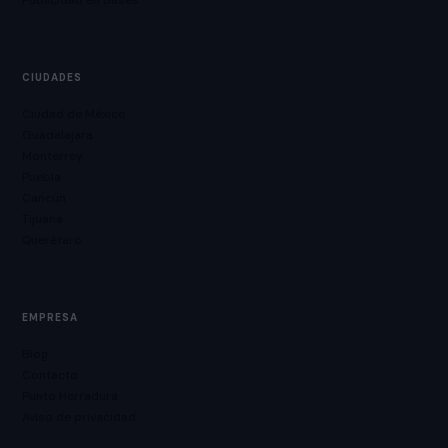
Publicidad en Buses
CIUDADES
Ciudad de México
Guadalajara
Monterrey
Puebla
Cancún
Tijuana
Querétaro
EMPRESA
Blog
Contacto
Punto Herradura
Aviso de privacidad