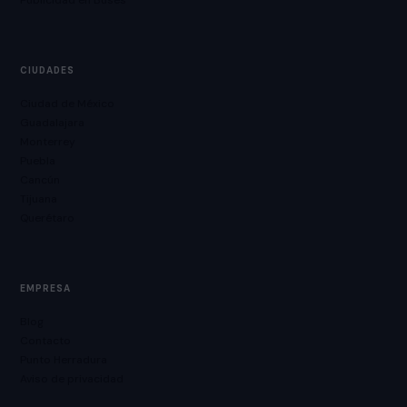
Publicidad en Buses
CIUDADES
Ciudad de México
Guadalajara
Monterrey
Puebla
Cancún
Tijuana
Querétaro
EMPRESA
Blog
Contacto
Punto Herradura
Aviso de privacidad