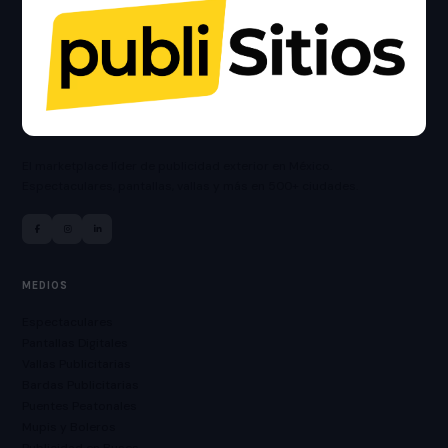
El marketplace líder de publicidad exterior en México.
Espectaculares, pantallas, vallas y más en 500+ ciudades.
MEDIOS
Espectaculares
Pantallas Digitales
Vallas Publicitarias
Bardas Publicitarias
Puentes Peatonales
Mupis y Boleros