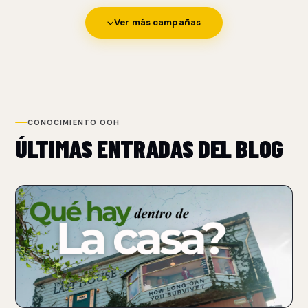
Ver más campañas
CONOCIMIENTO OOH
ÚLTIMAS ENTRADAS DEL BLOG
NUEVO
NETFLIX TRANSFORMA UN BILLBOARD EN UNA CASA
PARA PROMOCIONAR THE LAST HOUSE
07 Aug 2026
Netflix convirtió un billboard sobre Sunset Boulevard en una
casa funcional con un performer atrapado.