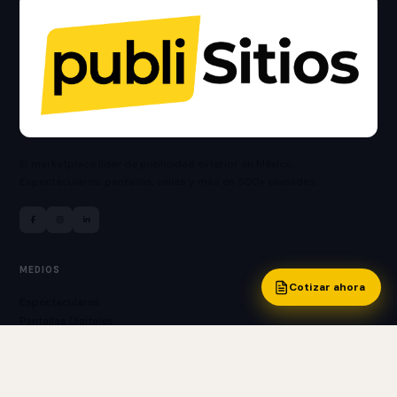
El marketplace líder de publicidad exterior en México.
Espectaculares, pantallas, vallas y más en 500+ ciudades.
MEDIOS
Cotizar ahora
Espectaculares
Pantallas Digitales
Vallas Publicitarias
Bardas Publicitarias
Puentes Peatonales
Mupis y Boleros