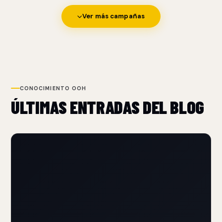
Ver más campañas
CONOCIMIENTO OOH
ÚLTIMAS ENTRADAS DEL BLOG
NUEVO
RARE BEAUTY CREA UNA VALLA PUBLICITARIA QUE
PUEDES OLER EN NUEVA YORK
10 Aug 2026
Rare Beauty promociona su nueva fragancia con una valla
perfumada en Nueva York que invita a las personas a
detenerse, interactuar y descubrir el aroma.