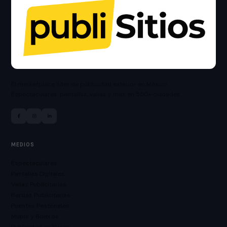
El marketplace líder de publicidad exterior en México.
Espectaculares, pantallas, vallas y más en 500+ ciudades.
MEDIOS
Espectaculares
Pantallas Digitales
Vallas Publicitarias
Bardas Publicitarias
Puentes Peatonales
Mupis y Boleros