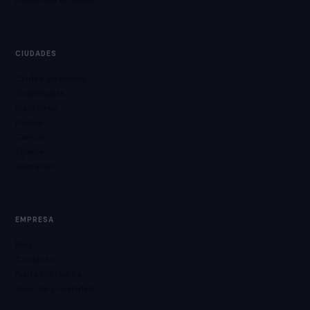
Publicidad en Buses
CIUDADES
Ciudad de México
Guadalajara
Monterrey
Puebla
Cancún
Tijuana
Querétaro
EMPRESA
Blog
Contacto
Punto Herradura
Aviso de privacidad