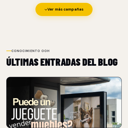
Ver más campañas
CONOCIMIENTO OOH
ÚLTIMAS ENTRADAS DEL BLOG
NUEVO
IKEA AGREGA CEROS A SUS PRECIOS CON LA
CAMPAÑA OOH 'EMOTIONAL PRICING'
05 Aug 2026
IKEA y Ogilvy SocialLab presentan Emotional Pricing, una
campaña OOH en Bélgica que traduce el precio.