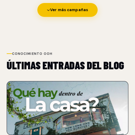
Ver más campañas
CONOCIMIENTO OOH
ÚLTIMAS ENTRADAS DEL BLOG
NUEVO
NETFLIX TRANSFORMA UN BILLBOARD EN UNA CASA
PARA PROMOCIONAR THE LAST HOUSE
07 Aug 2026
Netflix convirtió un billboard sobre Sunset Boulevard en una
casa funcional con un performer atrapado.