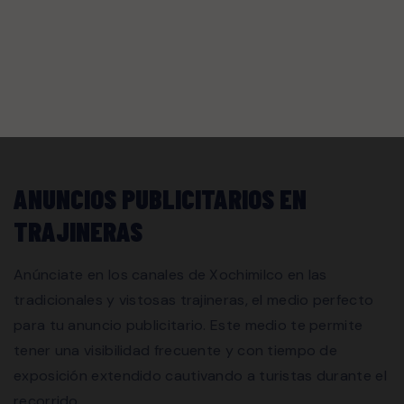
ANUNCIOS PUBLICITARIOS EN
TRAJINERAS
Anúnciate en los canales de Xochimilco en las
tradicionales y vistosas trajineras, el medio perfecto
para tu anuncio publicitario. Este medio te permite
tener una visibilidad frecuente y con tiempo de
exposición extendido cautivando a turistas durante el
recorrido.