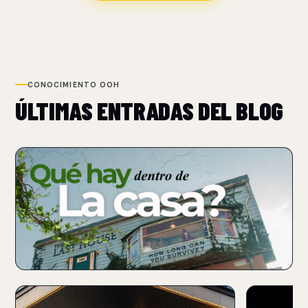
CONOCIMIENTO OOH
ÚLTIMAS ENTRADAS DEL BLOG
NUEVO
NETFLIX TRANSFORMA UN BILLBOARD EN UNA CASA
PARA PROMOCIONAR THE LAST HOUSE
07 Aug 2026
Netflix convirtió un billboard sobre Sunset Boulevard en
una casa funcional con un performer atrapado.
NUEVO
NUEVO