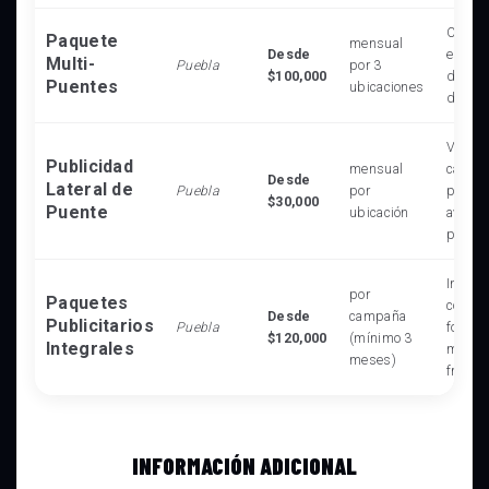
Cobert
Paquete
mensual
Desde
estrat
Multi-
Puebla
por 3
$100,000
difere
Puentes
ubicaciones
de la 
Visibl
Publicidad
mensual
calles
Desde
Lateral de
Puebla
por
perpen
$30,000
Puente
ubicación
avenid
princi
Incluy
por
Paquetes
combin
Desde
campaña
Publicitarios
Puebla
format
$120,000
(mínimo 3
Integrales
máximo
meses)
frecue
INFORMACIÓN ADICIONAL