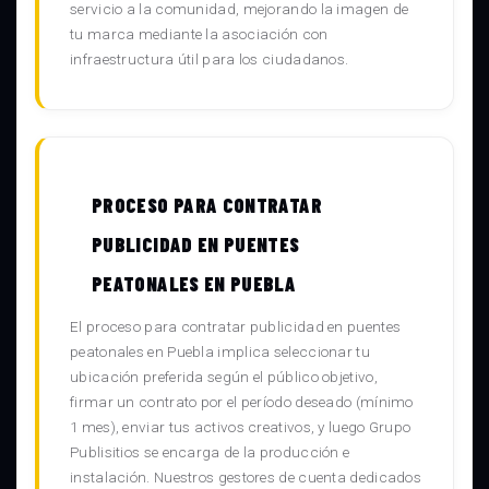
servicio a la comunidad, mejorando la imagen de
tu marca mediante la asociación con
infraestructura útil para los ciudadanos.
PROCESO PARA CONTRATAR
PUBLICIDAD EN PUENTES
PEATONALES EN PUEBLA
El proceso para contratar publicidad en puentes
peatonales en Puebla implica seleccionar tu
ubicación preferida según el público objetivo,
firmar un contrato por el período deseado (mínimo
1 mes), enviar tus activos creativos, y luego Grupo
Publisitios se encarga de la producción e
instalación. Nuestros gestores de cuenta dedicados