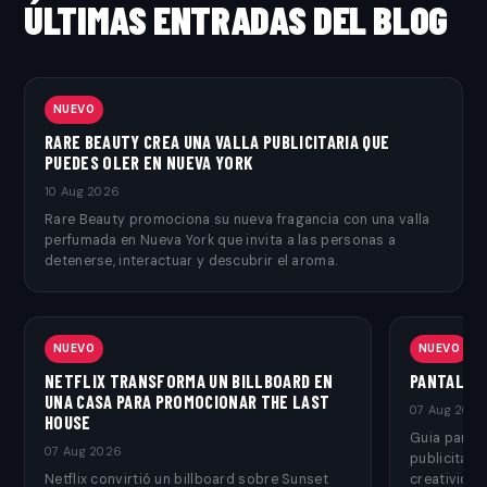
ÚLTIMAS ENTRADAS DEL BLOG
NUEVO
RARE BEAUTY CREA UNA VALLA PUBLICITARIA QUE
PUEDES OLER EN NUEVA YORK
10 Aug 2026
Rare Beauty promociona su nueva fragancia con una valla
perfumada en Nueva York que invita a las personas a
detenerse, interactuar y descubrir el aroma.
NUEVO
NUEVO
NETFLIX TRANSFORMA UN BILLBOARD EN
PANTALLAS
UNA CASA PARA PROMOCIONAR THE LAST
07 Aug 202
HOUSE
Guia para 
07 Aug 2026
publicitari
Netflix convirtió un billboard sobre Sunset
creatividad