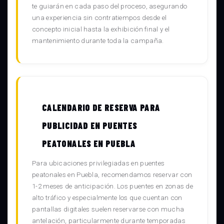
te guiarán en cada paso del proceso, asegurando
una experiencia sin contratiempos desde el
concepto inicial hasta la exhibición final y el
mantenimiento durante toda la campaña.
CALENDARIO DE RESERVA PARA
PUBLICIDAD EN PUENTES
PEATONALES EN PUEBLA
Para ubicaciones privilegiadas en puentes
peatonales en Puebla, recomendamos reservar con
1-2 meses de anticipación. Los puentes en zonas de
alto tráfico y especialmente los que cuentan con
pantallas digitales suelen reservarse con mucha
antelación, particularmente durante temporadas