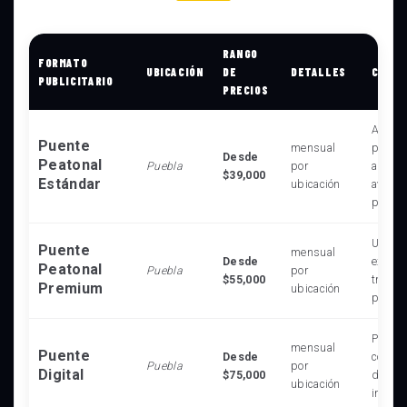
RANGO
FORMATO
UBICACIÓN
DE
DETALLES
CARAC
PUBLICITARIO
PRECIOS
Alta vi
Puente
mensual
para p
Desde
Peatonal
Puebla
por
automo
$39,000
Estándar
ubicación
avenid
princi
Ubicac
Puente
mensual
Desde
exclus
Peatonal
Puebla
por
$55,000
tráfico
Premium
ubicación
peaton
Pantall
mensual
Puente
Desde
conten
Puebla
por
Digital
$75,000
dinámi
ubicación
impact