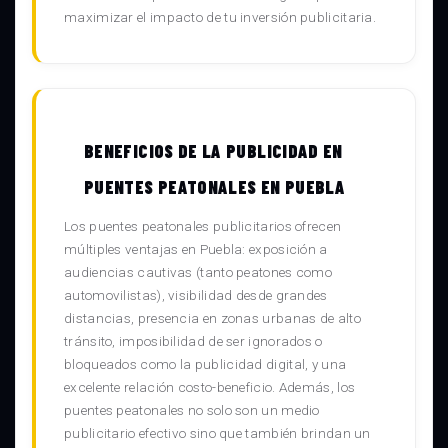
maximizar el impacto de tu inversión publicitaria.
BENEFICIOS DE LA PUBLICIDAD EN
PUENTES PEATONALES EN PUEBLA
Los puentes peatonales publicitarios ofrecen
múltiples ventajas en Puebla: exposición a
audiencias cautivas (tanto peatones como
automovilistas), visibilidad desde grandes
distancias, presencia en zonas urbanas de alto
tránsito, imposibilidad de ser ignorados o
bloqueados como la publicidad digital, y una
excelente relación costo-beneficio. Además, los
puentes peatonales no solo son un medio
publicitario efectivo sino que también brindan un