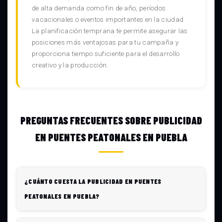
de alta demanda como fin de año, períodos
vacacionales o eventos importantes en la ciudad.
La planificación temprana te permite asegurar las
posiciones más ventajosas para tu campaña y
proporciona tiempo suficiente para el desarrollo
creativo y la producción.
PREGUNTAS FRECUENTES SOBRE PUBLICIDAD
EN PUENTES PEATONALES EN PUEBLA
¿CUÁNTO CUESTA LA PUBLICIDAD EN PUENTES
PEATONALES EN PUEBLA?