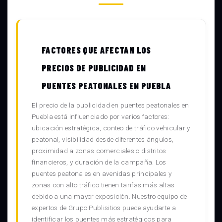
FACTORES QUE AFECTAN LOS
PRECIOS DE PUBLICIDAD EN
PUENTES PEATONALES EN PUEBLA
El precio de la publicidad en puentes peatonales en
Puebla está influenciado por varios factores:
ubicación estratégica, conteo de tráfico vehicular y
peatonal, visibilidad desde diferentes ángulos,
proximidad a zonas comerciales o distritos
financieros, y duración de la campaña. Los
puentes peatonales en avenidas principales y
zonas con alto tráfico tienen tarifas más altas
debido a una mayor exposición. Nuestro equipo de
expertos de Grupo Publisitios puede ayudarte a
identificar los puentes más estratégicos para