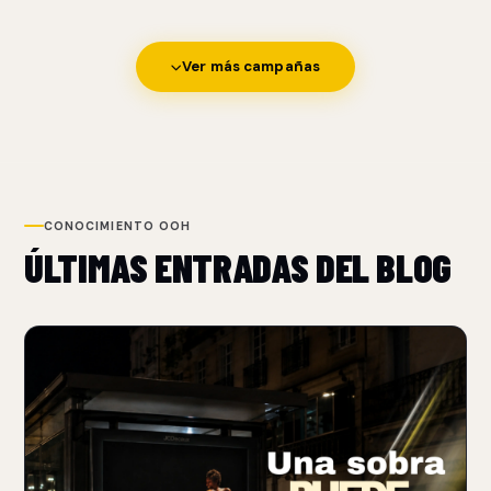
Ver más campañas
CONOCIMIENTO OOH
ÚLTIMAS ENTRADAS DEL BLOG
NUEVO
BURGER KING USA SOMBRAS PARA REFORZAR SU
POSICIONAMIENTO FLAME-GRILLED
06 Aug 2026
Burger King transforma sombras de objetos cotidianos en
patrones que recuerdan las rejillas de una parrilla.