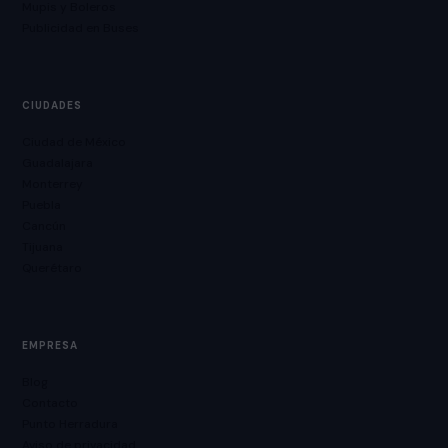
Mupis y Boleros
Publicidad en Buses
CIUDADES
Ciudad de México
Guadalajara
Monterrey
Puebla
Cancún
Tijuana
Querétaro
EMPRESA
Blog
Contacto
Punto Herradura
Aviso de privacidad