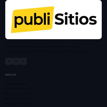
El marketplace líder de publicidad exterior en México.
Espectaculares, pantallas, vallas y más en 500+ ciudades.
MEDIOS
Espectaculares
Pantallas Digitales
Vallas Publicitarias
Bardas Publicitarias
Puentes Peatonales