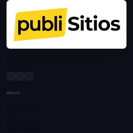
El marketplace líder de publicidad exterior en México.
Espectaculares, pantallas, vallas y más en 500+ ciudades.
MEDIOS
Espectaculares
Pantallas Digitales
Vallas Publicitarias
Bardas Publicitarias
Puentes Peatonales