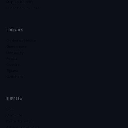
Mupis y Boleros
Publicidad en Buses
CIUDADES
Ciudad de México
Guadalajara
Monterrey
Puebla
Cancún
Tijuana
Querétaro
EMPRESA
Blog
Contacto
Punto Herradura
Aviso de privacidad