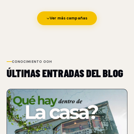
Ver más campañas
CONOCIMIENTO OOH
ÚLTIMAS ENTRADAS DEL BLOG
NUEVO
NETFLIX TRANSFORMA UN BILLBOARD EN UNA CASA
PARA PROMOCIONAR THE LAST HOUSE
07 Aug 2026
Netflix convirtió un billboard sobre Sunset Boulevard en una
casa funcional con un performer atrapado.