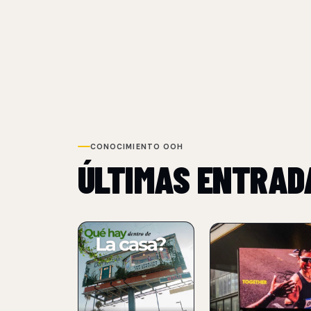
CONOCIMIENTO OOH
ÚLTIMAS ENTRAD
NUEVO
NUEVO
NETFLIX
PANTALLAS LED
TRANSFORMA UN
PUBLICITARIAS
BILLBOARD EN
07 Aug 2026
UNA CASA PARA