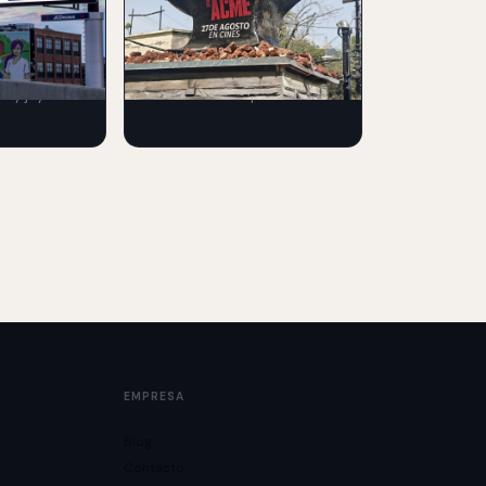
06 Aug 2026
una valla en
La película Coyote vs Acme
xhibición
transforma una estructura
s y joyería
urbana en una experiencia
publicidad
publicitaria llamativa para
promocionar su estreno.
EMPRESA
Blog
Contacto