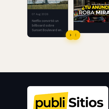
PROMOCIONAR
Guia para planear c
THE LAST HOUSE
en pantallas LED publi
formatos, ubicaciones
07 Aug 2026
creatividad, medicion
Netflix convirtió un
cuando conviene usar
billboard sobre
Sunset Boulevard en
una casa funcional
con un performer
atrapado.