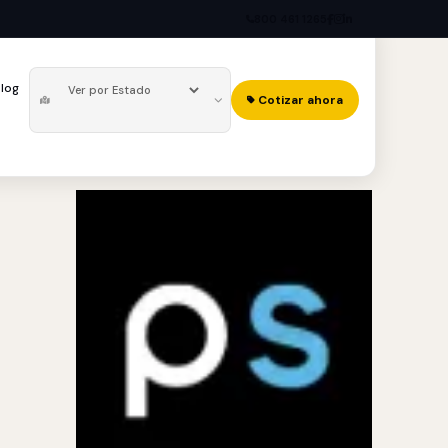
800 461 1265
log
Cotizar ahora