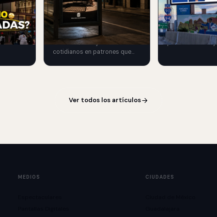
FLAME-GRILLED
ampañas
06 Aug 2026
citarias:
06 Aug 2026
,
Piaget convierte 
 y
Burger King transforma
Chicago en una e
las.
sombras de objetos
premium de reloje
cotidianos en patrones que
de lujo mediante 
recuerdan las rejillas de una
exterior.
parrilla.
Ver todos los artículos
MEDIOS
CIUDADES
Espectaculares
Ciudad de México
Pantallas Digitales
Guadalajara