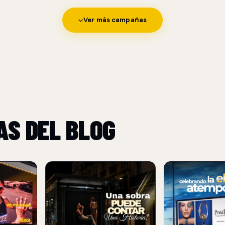
Ver más campañas
AS DEL BLOG
NUEVO
NUEVO
BURGER KING USA
PIAGET TRAN
SOMBRAS PARA
UNA VALLA PU
REFORZAR SU
EN UNA EXPER
POSICIONAMIENTO
LUJO