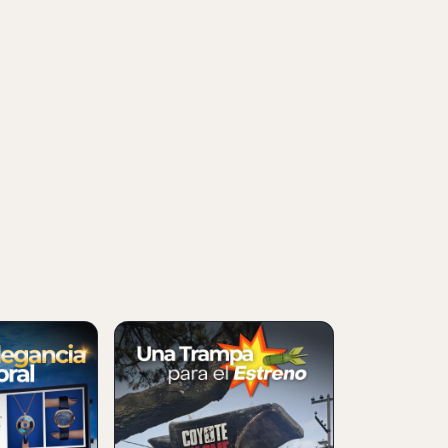
NUEVO
SFORMA
COYOTE VS ACME
BLICITARIA
SORPRENDE CON UNA
IENCIA DE
CAMPAÑA EXTERIOR
GIGANTE