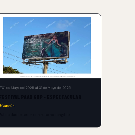
01 de Mayo del 2025 al 31 de Mayo del 2025
FESTIVAL PAAX GNP - ESPECTACULAR
Cancún
Publicidad exterior con retorno tangible.