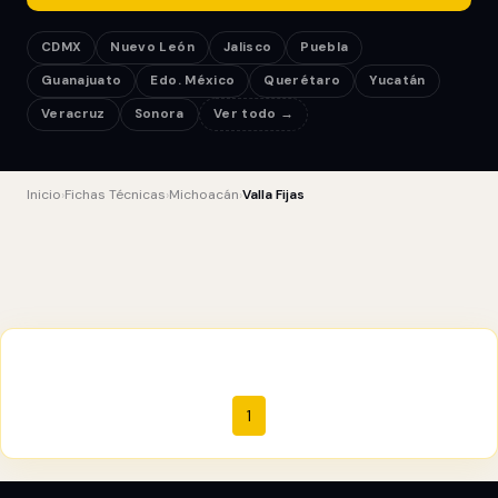
CDMX
Nuevo León
Jalisco
Puebla
Guanajuato
Edo. México
Querétaro
Yucatán
Veracruz
Sonora
Ver todo →
Inicio
›
Fichas Técnicas
›
Michoacán
›
Valla Fijas
1