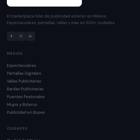
El marketplace líder de publicidad exterior en México.
Espectaculares, pantallas, vallas y más en 500+ ciudades.
MEDIOS
Espectaculares
Pantallas Digitales
Vallas Publicitarias
Bardas Publicitarias
Puentes Peatonales
Mupis y Boleros
Publicidad en Buses
CIUDADES