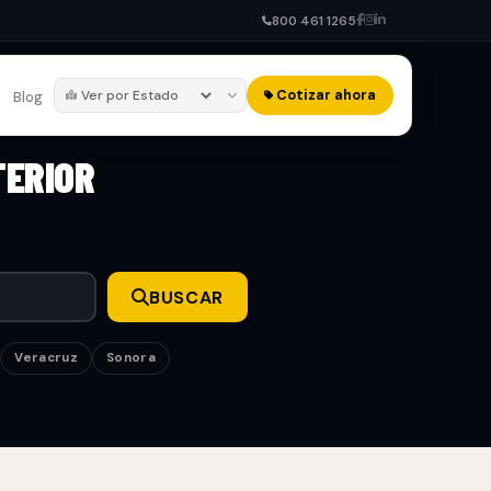
800 461 1265
Cotizar ahora
Blog
TERIOR
BUSCAR
Veracruz
Sonora