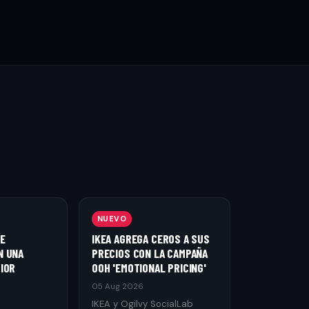
NUEVO
E
IKEA AGREGA CEROS A SUS
N UNA
PRECIOS CON LA CAMPAÑA
IOR
OOH 'EMOTIONAL PRICING'
05 Aug 2026
IKEA y Ogilvy SocialLab