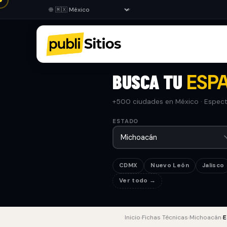
BUSCA TU
ESPA
+500 ciudades en México · Especta
ESTADO
CDMX
Nuevo León
Jalisco
Ver todo →
Inicio
›
Fichas Técnicas
›
Michoacán
›
E