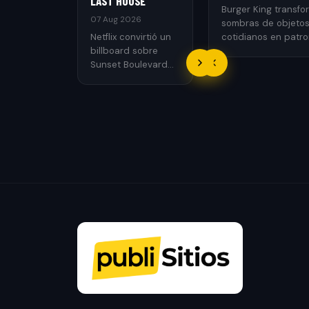
LAST HOUSE
Burger King transfo
07 Aug 2026
sombras de objeto
Netflix convirtió un
cotidianos en patr
billboard sobre
recuerdan las rejill
Sunset Boulevard
parrilla.
en una casa
funcional con un
performer atrapado.