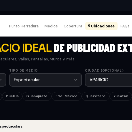
Punto Herradura
Medios
Cobertura
Ubicaciones
FAQs
CIO IDEAL
DE PUBLICIDAD EX
culares, Vallas, Pantallas, Muros y más
TIPO DE MEDIO
CIUDAD (OPCIONAL)
Puebla
Guanajuato
Edo. México
Querétaro
Yucatán
spectaculars