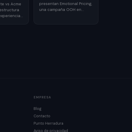
presentan Emotional Pricing,
ote vs Acme
una campaña OOH en
estructura
Bélgica que traduce el
experiencia
precio.
mativa para
estreno.
EMPRESA
Blog
Contacto
Punto Herradura
Aviso de privacidad