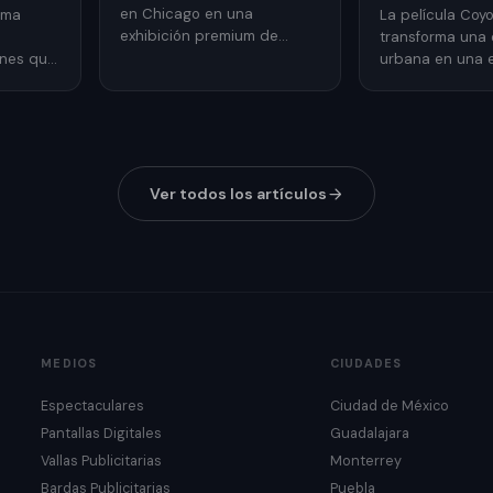
en Chicago en una
rma
La película Coy
exhibición premium de
s
transforma una 
relojes y joyería de lujo
ones que
urbana en una 
mediante publicidad
as de una
publicitaria lla
exterior.
promocionar su 
Ver todos los artículos
MEDIOS
CIUDADES
Espectaculares
Ciudad de México
Pantallas Digitales
Guadalajara
Vallas Publicitarias
Monterrey
Bardas Publicitarias
Puebla