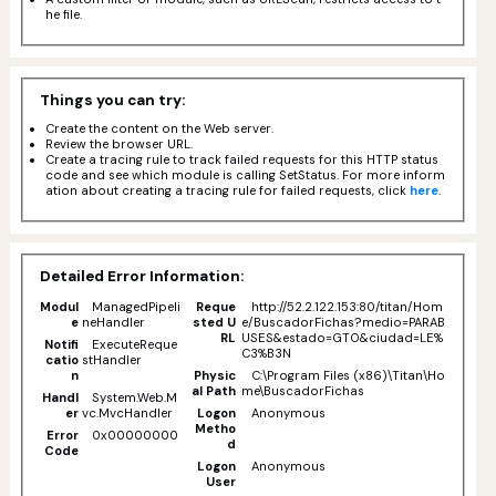
he file.
Things you can try:
Create the content on the Web server.
Review the browser URL.
Create a tracing rule to track failed requests for this HTTP status
code and see which module is calling SetStatus. For more inform
ation about creating a tracing rule for failed requests, click
here
.
Detailed Error Information:
Modul
ManagedPipeli
Reque
http://52.2.122.153:80/titan/Hom
e
neHandler
sted U
e/BuscadorFichas?medio=PARAB
RL
USES&estado=GTO&ciudad=LE%
Notifi
ExecuteReque
C3%B3N
catio
stHandler
n
Physic
C:\Program Files (x86)\Titan\Ho
al Path
me\BuscadorFichas
Handl
System.Web.M
er
vc.MvcHandler
Logon
Anonymous
Metho
Error
0x00000000
d
Code
Logon
Anonymous
User