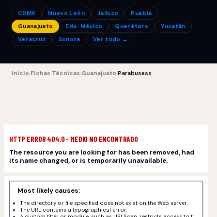
CDMX
Nuevo León
Jalisco
Puebla
Guanajuato
Edo. México
Querétaro
Yucatán
Veracruz
Sonora
Ver todo →
Inicio
›
Fichas Técnicas
›
Guanajuato
›
Parabusess
HTTP ERROR 404.0 - MEDIO NO ENCONTRADO
The resource you are looking for has been removed, had
its name changed, or is temporarily unavailable.
Most likely causes:
The directory or file specified does not exist on the Web server.
The URL contains a typographical error.
A custom filter or module, such as URLScan, restricts access to t