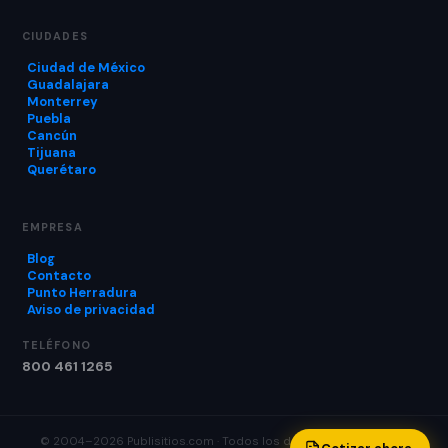
CIUDADES
Ciudad de México
Guadalajara
Monterrey
Puebla
Cancún
Tijuana
Querétaro
EMPRESA
Blog
Contacto
Punto Herradura
Aviso de privacidad
TELÉFONO
800 461 1265
© 2004–2026 Publisitios.com · Todos los derechos reservados