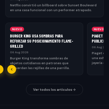
Netflix convirtió un billboard sobre Sunset Boulevard
en una casa funcional con un performer atrapado.
NUEVO
NUEVO
BURGER KING USA SOMBRAS PARA
PIAGET TR
REFORZAR SU POSICIONAMIENTO FLAME-
PUBLICITA
GRILLED
06 Aug 202
06 Aug 2026
Piaget con
una exhibi
Burger King transforma sombras de
joyería de
objetos cotidianos en patrones que
exterior.
recuerdan las rejillas de una parrilla.
Ver todos los artículos