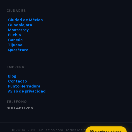
CIUDADES
Ciudad de México
Guadalajara
Monterrey
Puebla
Cancún
Tijuana
Querétaro
EMPRESA
Blog
Contacto
Punto Herradura
Aviso de privacidad
TELÉFONO
800 461 1265
© 2004–2026 Publisitios.com · Todos los derechos reservados