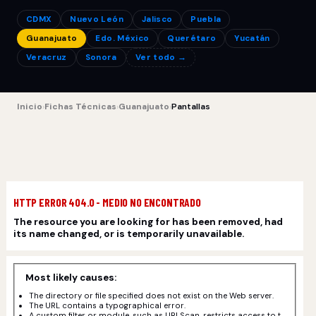
CDMX
Nuevo León
Jalisco
Puebla
Guanajuato
Edo. México
Querétaro
Yucatán
Veracruz
Sonora
Ver todo →
Inicio
›
Fichas Técnicas
›
Guanajuato
›
Pantallas
HTTP ERROR 404.0 - MEDIO NO ENCONTRADO
The resource you are looking for has been removed, had
its name changed, or is temporarily unavailable.
Most likely causes:
The directory or file specified does not exist on the Web server.
The URL contains a typographical error.
A custom filter or module, such as URLScan, restricts access to t