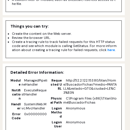
he file.
Things you can try:
Create the content on the Web server.
Review the browser URL.
Create a tracing rule to track failed requests for this HTTP status
code and see which module is calling SetStatus. For more inform
ation about creating a tracing rule for failed requests, click
here
.
Detailed Error Information:
Modul
ManagedPipeli
Reque
http://52.2.122.153:80/titan/Hom
e
neHandler
sted U
e/BuscadorFichas?medio=PANTA
RL
LLA&estado=GTO&ciudad=LE%C
Notifi
ExecuteReque
3%B3N
catio
stHandler
n
Physic
C:\Program Files (x86)\Titan\Ho
al Path
me\BuscadorFichas
Handl
System.Web.M
er
vc.MvcHandler
Logon
Anonymous
Metho
Error
0x00000000
d
Code
Logon
Anonymous
User