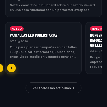
Netflix convirtió un billboard sobre Sunset Boulevard
en una casa funcional con un performer atrapado.
NUEVO
NUEVO
PANTALLAS LED PUBLICITARIAS
BURGER KI
REFORZAR 
07 Aug 2026
GRILLED
Guia para planear campañas en pantallas
06 Aug 202
LED publicitarias: formatos, ubicaciones,
creatividad, medicion y cuando conviene
Burger Ki
usarlas.
objetos co
recuerdan l
Ver todos los artículos