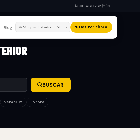
800 461 1265
Cotizar ahora
Blog
TERIOR
BUSCAR
Veracruz
Sonora