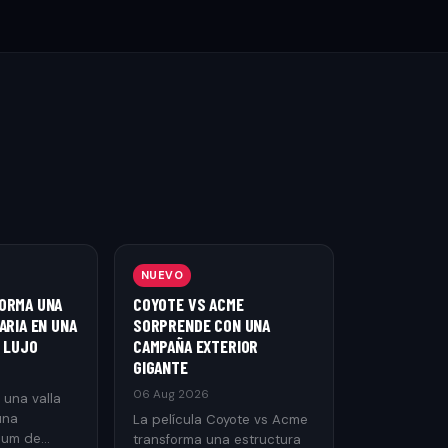
NUEVO
ORMA UNA
COYOTE VS ACME
ARIA EN UNA
SORPRENDE CON UNA
E LUJO
CAMPAÑA EXTERIOR
GIGANTE
06 Aug 2026
 una valla
una
La película Coyote vs Acme
ium de
transforma una estructura