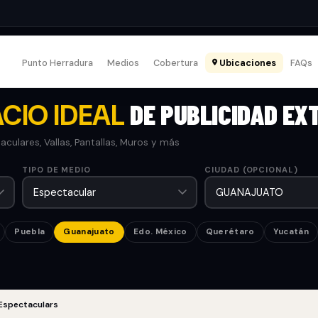
Punto Herradura
Medios
Cobertura
Ubicaciones
FAQs
CIO IDEAL
DE PUBLICIDAD EX
culares, Vallas, Pantallas, Muros y más
TIPO DE MEDIO
CIUDAD (OPCIONAL)
Puebla
Guanajuato
Edo. México
Querétaro
Yucatán
Espectaculars