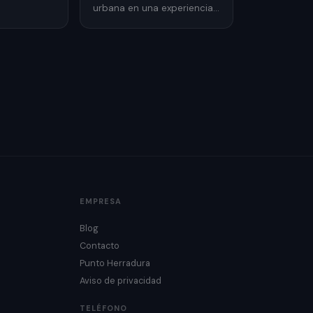
 de lujo
urbana en una experiencia
cidad
publicitaria llamativa para
promocionar su estreno.
EMPRESA
Blog
Contacto
Punto Herradura
Aviso de privacidad
TELÉFONO