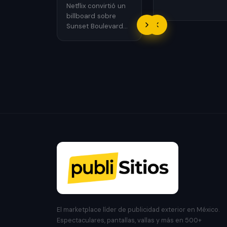
medicion y cuando
Netflix convirtió un
conviene usarlas.
billboard sobre
Sunset Boulevard
en una casa
funcional con un
performer atrapado.
El marketplace líder de publicidad exterior en México.
Espectaculares, pantallas, vallas y más en 500+