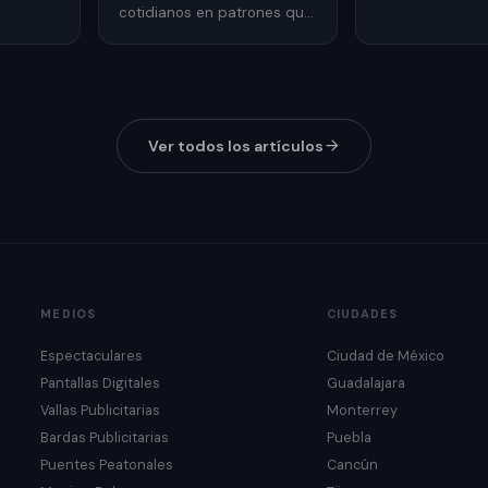
relojes y joyería
cotidianos en patrones que
mediante publi
recuerdan las rejillas de una
exterior.
parrilla.
Ver todos los artículos
MEDIOS
CIUDADES
Espectaculares
Ciudad de México
Pantallas Digitales
Guadalajara
Vallas Publicitarias
Monterrey
Bardas Publicitarias
Puebla
Puentes Peatonales
Cancún