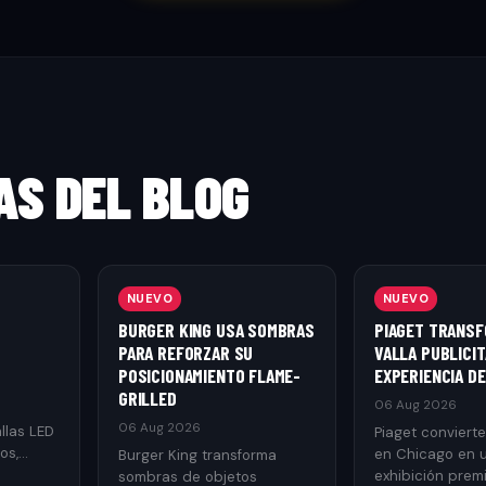
AS DEL BLOG
NUEVO
NUEVO
BURGER KING USA SOMBRAS
PIAGET TRANSF
PARA REFORZAR SU
VALLA PUBLICIT
POSICIONAMIENTO FLAME-
EXPERIENCIA D
GRILLED
06 Aug 2026
06 Aug 2026
llas LED
Piaget convierte
os,
en Chicago en 
Burger King transforma
vidad,
exhibición prem
sombras de objetos