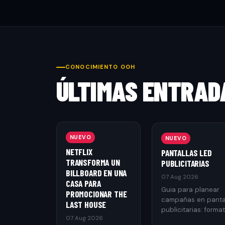
CONOCIMIENTO OOH
ÚLTIMAS ENTRAD
NUEVO
NUEVO
NETFLIX
PANTALLAS LED
TRANSFORMA UN
PUBLICITARIAS
BILLBOARD EN UNA
07 Aug 2026
CASA PARA
Guia para planear
PROMOCIONAR THE
campañas en panta
LAST HOUSE
publicitarias: format
07 Aug 2026
ubicaciones, creati