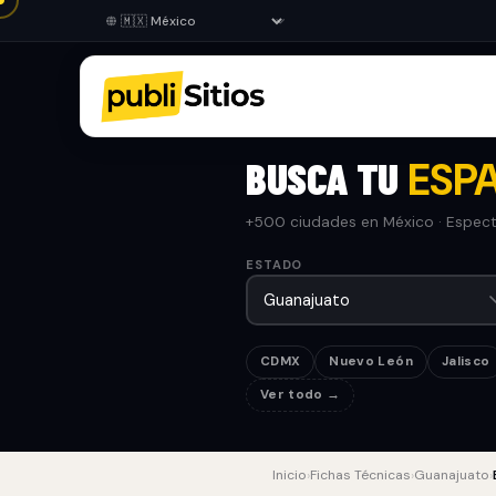
BUSCA TU
ESPA
+500 ciudades en México · Especta
ESTADO
CDMX
Nuevo León
Jalisco
Ver todo →
Inicio
›
Fichas Técnicas
›
Guanajuato
›