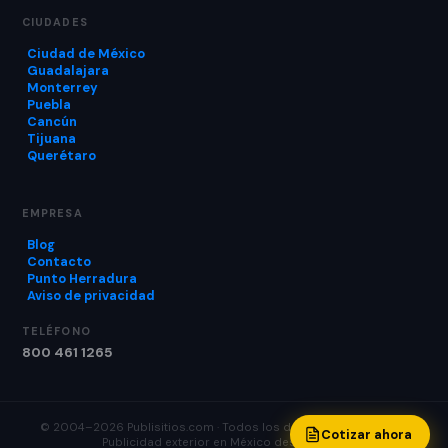
CIUDADES
Ciudad de México
Guadalajara
Monterrey
Puebla
Cancún
Tijuana
Querétaro
EMPRESA
Blog
Contacto
Punto Herradura
Aviso de privacidad
TELÉFONO
800 461 1265
© 2004–2026 Publisitios.com · Todos los derechos reservados
Cotizar ahora
Publicidad exterior en México desde 2004