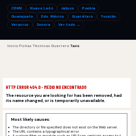
CDMX
Nuevo León
Jalisco
Puebla
Guanajuato
Edo. México
Querétaro
Yucatán
Veracruz
Sonora
Ver todo →
Inicio
›
Fichas Técnicas
›
Guerrero
›
Taxis
HTTP ERROR 404.0 - MEDIO NO ENCONTRADO
The resource you are looking for has been removed, had
its name changed, or is temporarily unavailable.
Most likely causes:
The directory or file specified does not exist on the Web server.
The URL contains a typographical error.
A custom filter or module, such as URLScan, restricts access to t