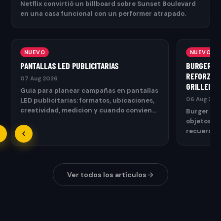
Netflix convirtió un billboard sobre Sunset Boulevard
en una casa funcional con un performer atrapado.
NUEVO
NUEVO
PANTALLAS LED PUBLICITARIAS
BURGER KI
REFORZAR 
07 Aug 2026
GRILLED
Guia para planear campañas en pantallas
06 Aug 202
LED publicitarias: formatos, ubicaciones,
creatividad, medicion y cuando conviene
Burger Ki
usarlas.
objetos co
recuerdan l
Ver todos los artículos