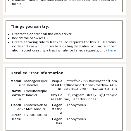
he file.
Things you can try:
Create the content on the Web server.
Review the browser URL.
Create a tracing rule to track failed requests for this HTTP status
code and see which module is calling SetStatus. For more inform
ation about creating a tracing rule for failed requests, click
here
.
Detailed Error Information:
Modul
ManagedPipeli
Reque
http://52.2.122.153:80/titan/Hom
e
neHandler
sted U
e/BuscadorFichas?medio=TAXI&
RL
estado=GRO&ciudad=ACAPULCO
Notifi
ExecuteReque
catio
stHandler
Physic
C:\Program Files (x86)\Titan\Ho
n
al Path
me\BuscadorFichas
Handl
System.Web.M
Logon
Anonymous
er
vc.MvcHandler
Metho
d
Error
0x00000000
Code
Logon
Anonymous
User